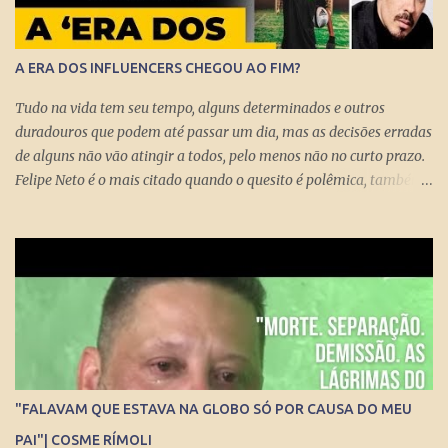
A ERA DOS INFLUENCERS CHEGOU AO FIM?
Tudo na vida tem seu tempo, alguns determinados e outros
duradouros que podem até passar um dia, mas as decisões erradas
de alguns não vão atingir a todos, pelo menos não no curto prazo.
Felipe Neto é o mais citado quando o quesito é polêmica, também
porque é emblematicamente o influencer mais conhecido do país
ao lado do Whindersson Nunes . Claro que é preciso prestar
atenção no sinal, ou sinais, pode não afetar a todos
imediatamente, mas com certeza isso pode chegar para muitos
logo logo. A Rede Mundial de Computadores permite que cada
cidadão tenha seus próprios meios de comunicação, seja um canal,
uma rádio online, blog ou mesmo perfis nas redes sociais que
levem qualquer mensagem para dezenas, centenas, milhares e até
milhões de pessoas no Brasil e no Mundo. Do dia para noite, a
"FALAVAM QUE ESTAVA NA GLOBO SÓ POR CAUSA DO MEU
Internet consegue produzir milionários, transformar anônimos
PAI"| COSME RÍMOLI
em celebridades e até criar fenômenos como Juliette, mas ai já é