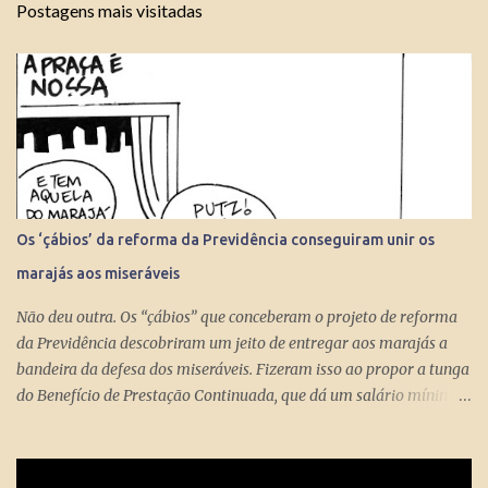
Postagens mais visitadas
Os ‘çábios’ da reforma da Previdência conseguiram unir os
marajás aos miseráveis
Não deu outra. Os “çábios” que conceberam o projeto de reforma
da Previdência descobriram um jeito de entregar aos marajás a
bandeira da defesa dos miseráveis. Fizeram isso ao propor a tunga
do Benefício de Prestação Continuada, que dá um salário mínimo
(R$ 998) aos miseráveis que têm mais de 65 anos. O projeto é
engenhoso. Dá R$ 400 ao miserável a partir dos 60 anos, o que é
um alívio para quem recebe, no máximo, R$ 371 pelo Bolsa