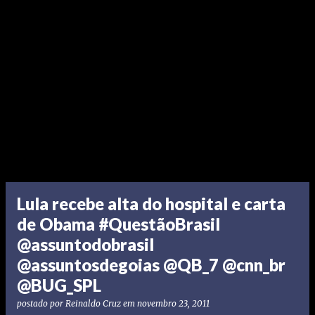
Lula recebe alta do hospital e carta
de Obama #QuestãoBrasil
@assuntodobrasil
@assuntosdegoias @QB_7 @cnn_br
@BUG_SPL
postado por
Reinaldo Cruz
em
novembro 23, 2011