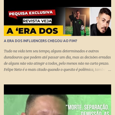
sociedade democrática exige mecanismos de controle para que
essa democracia funcione bem.
A ERA DOS INFLUENCERS CHEGOU AO FIM?
Tudo na vida tem seu tempo, alguns determinados e outros
duradouros que podem até passar um dia, mas as decisões erradas
de alguns não vão atingir a todos, pelo menos não no curto prazo.
Felipe Neto é o mais citado quando o quesito é polêmica, também
porque é emblematicamente o influencer mais conhecido do país
ao lado do Whindersson Nunes . Claro que é preciso prestar
atenção no sinal, ou sinais, pode não afetar a todos
imediatamente, mas com certeza isso pode chegar para muitos
logo logo. A Rede Mundial de Computadores permite que cada
cidadão tenha seus próprios meios de comunicação, seja um canal,
uma rádio online, blog ou mesmo perfis nas redes sociais que