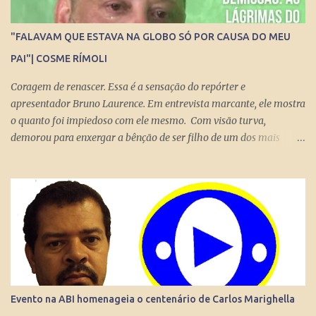
levem qualquer mensagem para dezenas, centenas, milhares e até
milhões de pessoas no Brasil e no Mundo. Do dia para noite, a
"FALAVAM QUE ESTAVA NA GLOBO SÓ POR CAUSA DO MEU
Internet consegue produzir milionários, transformar anônimos
PAI"| COSME RÍMOLI
em celebridades e até criar fenômenos como Juliette, mas ai já é
um ponto fora da curva.
Coragem de renascer. Essa é a sensação do repórter e
apresentador Bruno Laurence. Em entrevista marcante, ele mostra
o quanto foi impiedoso com ele mesmo. Com visão turva,
demorou para enxergar a bênção de ser filho de um dos mais
brilhantes jornalistas esportivos deste país: Michel Laurence .
Fundador da revista Placar, ganhador do prêmio Esso, responsável
pela regionalização do Globo Esporte, criador dos programas
Grandes Momentos do Esporte e Cartão Verde, entre inúmeros
feitos. Bruno queria fugir da comparação. Tentou ser jogador de
basquete. Mas o jornalismo esportivo estava nas suas veias. Foi
inevitável. Talentoso, impôs seu estilo direto de fazer grandes
entrevistas. Sua cultura esportiva e o domínio de idiomas o colocou
diante de ídolos mundiais do esporte. Contratado pela Globo, sem
Evento na ABI homenageia o centenário de Carlos Marighella
o pai saber, o que prova que não houve nepotismo, se tornou um