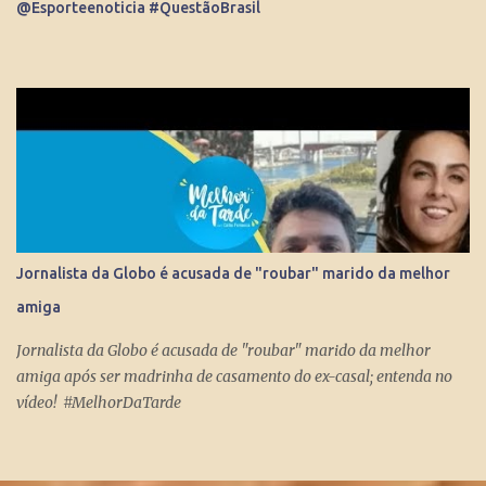
@Esporteenoticia #QuestãoBrasil
dos principais repórteres, fazendo matérias especiais para o Jornal
Nacional, Esporte Espetacular. Até se tornar apresent...
Jornalista da Globo é acusada de "roubar" marido da melhor
amiga
Jornalista da Globo é acusada de "roubar" marido da melhor
amiga após ser madrinha de casamento do ex-casal; entenda no
vídeo! #MelhorDaTarde