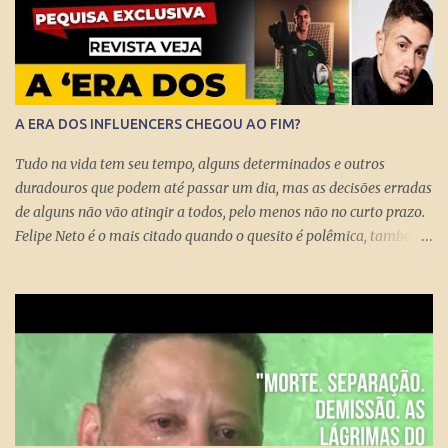
A ERA DOS INFLUENCERS CHEGOU AO FIM?
Tudo na vida tem seu tempo, alguns determinados e outros
duradouros que podem até passar um dia, mas as decisões erradas
de alguns não vão atingir a todos, pelo menos não no curto prazo.
Felipe Neto é o mais citado quando o quesito é polêmica, também
porque é emblematicamente o influencer mais conhecido do país
ao lado do Whindersson Nunes . Claro que é preciso prestar
atenção no sinal, ou sinais, pode não afetar a todos
imediatamente, mas com certeza isso pode chegar para muitos
logo logo. A Rede Mundial de Computadores permite que cada
cidadão tenha seus próprios meios de comunicação, seja um canal,
uma rádio online, blog ou mesmo perfis nas redes sociais que
levem qualquer mensagem para dezenas, centenas, milhares e até