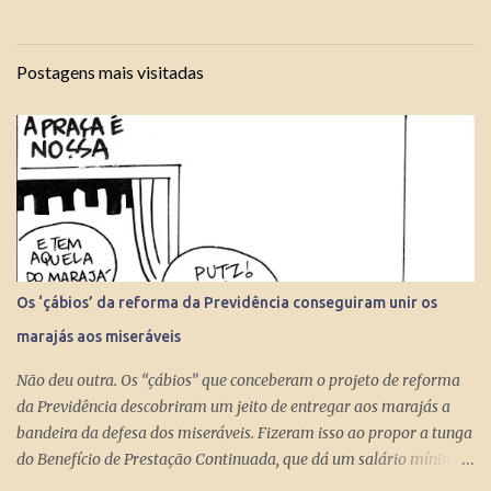
Postagens mais visitadas
Os ‘çábios’ da reforma da Previdência conseguiram unir os
marajás aos miseráveis
Não deu outra. Os “çábios” que conceberam o projeto de reforma
da Previdência descobriram um jeito de entregar aos marajás a
bandeira da defesa dos miseráveis. Fizeram isso ao propor a tunga
do Benefício de Prestação Continuada, que dá um salário mínimo
(R$ 998) aos miseráveis que têm mais de 65 anos. O projeto é