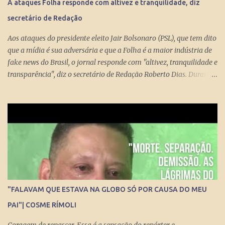
A ataques Folha responde com altivez e tranquilidade, diz
Guedes produziu um projeto racional e conseguiu apresentá-lo de
secretário de Redação
forma competente. Na essência, podou privilégios. Essas virtudes
levam à estupefação diante da tunga de sexagenários miseráveis.
Aos ataques do presidente eleito Jair Bolsonaro (PSL), que tem dito
Ela só s...
que a mídia é sua adversária e que a Folha é a maior indústria de
fake news do Brasil, o jornal responde com "altivez, tranquilidade e
transparência", diz o secretário de Redação Roberto Dias. Durante
conversa no estúdio da TV Folha nesta segunda-feira (29) com a
repórter de Poder Thais Bilenky , o secretário disse que uma
sociedade democrática exige mecanismos de controle para que
essa democracia funcione bem.
"FALAVAM QUE ESTAVA NA GLOBO SÓ POR CAUSA DO MEU
PAI"| COSME RÍMOLI