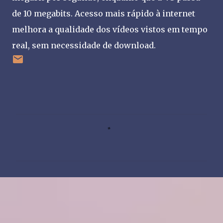
de 10 megabits. Acesso mais rápido à internet
melhora a qualidade dos vídeos vistos em tempo
real, sem necessidade de download.
C
o
m
e
n
t
á