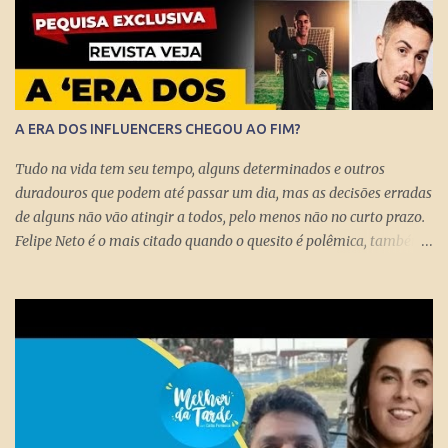
A ERA DOS INFLUENCERS CHEGOU AO FIM?
Tudo na vida tem seu tempo, alguns determinados e outros
duradouros que podem até passar um dia, mas as decisões erradas
de alguns não vão atingir a todos, pelo menos não no curto prazo.
Felipe Neto é o mais citado quando o quesito é polêmica, também
porque é emblematicamente o influencer mais conhecido do país
ao lado do Whindersson Nunes . Claro que é preciso prestar
atenção no sinal, ou sinais, pode não afetar a todos
imediatamente, mas com certeza isso pode chegar para muitos
logo logo. A Rede Mundial de Computadores permite que cada
cidadão tenha seus próprios meios de comunicação, seja um canal,
uma rádio online, blog ou mesmo perfis nas redes sociais que
levem qualquer mensagem para dezenas, centenas, milhares e até