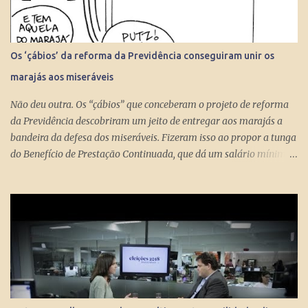
Os ‘çábios’ da reforma da Previdência conseguiram unir os
marajás aos miseráveis
Não deu outra. Os “çábios” que conceberam o projeto de reforma
da Previdência descobriram um jeito de entregar aos marajás a
bandeira da defesa dos miseráveis. Fizeram isso ao propor a tunga
do Benefício de Prestação Continuada, que dá um salário mínimo
(R$ 998) aos miseráveis que têm mais de 65 anos. O projeto é
engenhoso. Dá R$ 400 ao miserável a partir dos 60 anos, o que é
um alívio para quem recebe, no máximo, R$ 371 pelo Bolsa
Família. Com a outra mão querem tomar pelo menos R$ 598
mensais dos miseráveis que têm mais de 65 anos. Eles só terão
direito aos R$ 998 se, e quando, chegarem aos 70 anos. Se o
conserto do rombo da Previdência precisa tungar um benefício
pago aos miseráveis que têm entre 65 e 70 anos, então é melhor
devolver o Brasil a Portugal. ESTUPEFAÇÃO – O ministro Paulo