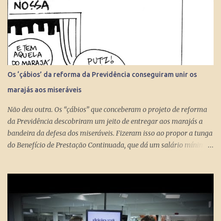
Os ‘çábios’ da reforma da Previdência conseguiram unir os
marajás aos miseráveis
Não deu outra. Os “çábios” que conceberam o projeto de reforma
da Previdência descobriram um jeito de entregar aos marajás a
bandeira da defesa dos miseráveis. Fizeram isso ao propor a tunga
do Benefício de Prestação Continuada, que dá um salário mínimo
(R$ 998) aos miseráveis que têm mais de 65 anos. O projeto é
engenhoso. Dá R$ 400 ao miserável a partir dos 60 anos, o que é
um alívio para quem recebe, no máximo, R$ 371 pelo Bolsa
Família. Com a outra mão querem tomar pelo menos R$ 598
mensais dos miseráveis que têm mais de 65 anos. Eles só terão
direito aos R$ 998 se, e quando, chegarem aos 70 anos. Se o