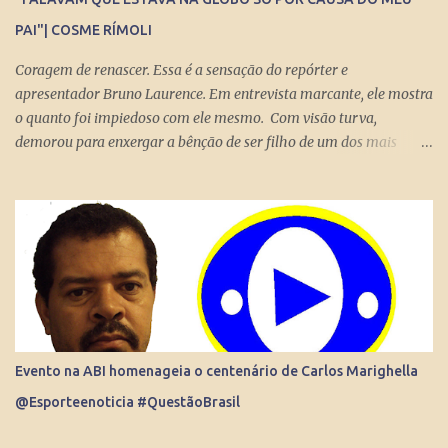
PAI"| COSME RÍMOLI
Coragem de renascer. Essa é a sensação do repórter e
apresentador Bruno Laurence. Em entrevista marcante, ele mostra
o quanto foi impiedoso com ele mesmo. Com visão turva,
demorou para enxergar a bênção de ser filho de um dos mais
brilhantes jornalistas esportivos deste país: Michel Laurence .
Fundador da revista Placar, ganhador do prêmio Esso, responsável
pela regionalização do Globo Esporte, criador dos programas
Grandes Momentos do Esporte e Cartão Verde, entre inúmeros
feitos. Bruno queria fugir da comparação. Tentou ser jogador de
basquete. Mas o jornalismo esportivo estava nas suas veias. Foi
inevitável. Talentoso, impôs seu estilo direto de fazer grandes
entrevistas. Sua cultura esportiva e o domínio de idiomas o colocou
diante de ídolos mundiais do esporte. Contratado pela Globo, sem
Evento na ABI homenageia o centenário de Carlos Marighella
o pai saber, o que prova que não houve nepotismo, se tornou um
@Esporteenoticia #QuestãoBrasil
dos principais repórteres, fazendo matérias especiais para o Jornal
Nacional, Esporte Espetacular. Até se tornar apresent...