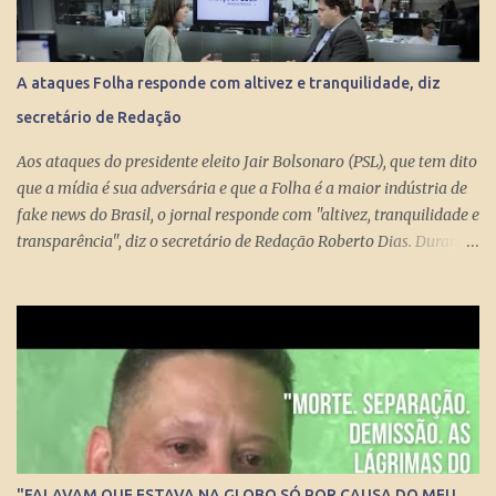
conserto do rombo da Previdência precisa tungar um benefício
pago aos miseráveis que têm entre 65 e 70 anos, então é melhor
devolver o Brasil a Portugal. ESTUPEFAÇÃO – O ministro Paulo
A ataques Folha responde com altivez e tranquilidade, diz
Guedes produziu um projeto racional e conseguiu apresentá-lo de
secretário de Redação
forma competente. Na essência, podou privilégios. Essas virtudes
levam à estupefação diante da tunga de sexagenários miseráveis.
Aos ataques do presidente eleito Jair Bolsonaro (PSL), que tem dito
Ela só s...
que a mídia é sua adversária e que a Folha é a maior indústria de
fake news do Brasil, o jornal responde com "altivez, tranquilidade e
transparência", diz o secretário de Redação Roberto Dias. Durante
conversa no estúdio da TV Folha nesta segunda-feira (29) com a
repórter de Poder Thais Bilenky , o secretário disse que uma
sociedade democrática exige mecanismos de controle para que
essa democracia funcione bem.
"FALAVAM QUE ESTAVA NA GLOBO SÓ POR CAUSA DO MEU