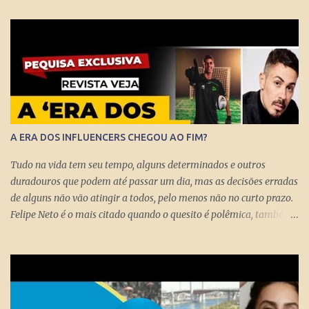
A ERA DOS INFLUENCERS CHEGOU AO FIM?
Tudo na vida tem seu tempo, alguns determinados e outros
duradouros que podem até passar um dia, mas as decisões erradas
de alguns não vão atingir a todos, pelo menos não no curto prazo.
Felipe Neto é o mais citado quando o quesito é polêmica, também
porque é emblematicamente o influencer mais conhecido do país
ao lado do Whindersson Nunes . Claro que é preciso prestar
atenção no sinal, ou sinais, pode não afetar a todos
imediatamente, mas com certeza isso pode chegar para muitos
logo logo. A Rede Mundial de Computadores permite que cada