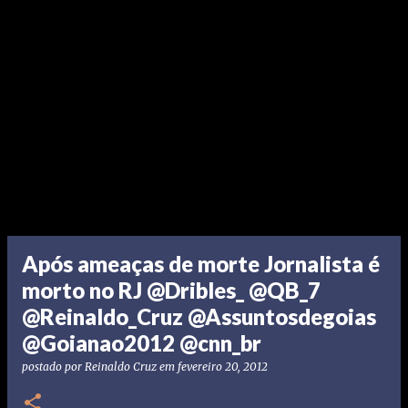
Após ameaças de morte Jornalista é
morto no RJ @Dribles_ @QB_7
@Reinaldo_Cruz @Assuntosdegoias
@Goianao2012 @cnn_br
postado por
Reinaldo Cruz
em
fevereiro 20, 2012