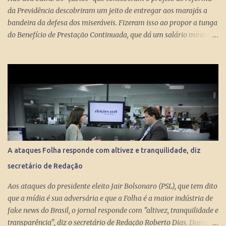
da Previdência descobriram um jeito de entregar aos marajás a
bandeira da defesa dos miseráveis. Fizeram isso ao propor a tunga
do Benefício de Prestação Continuada, que dá um salário mínimo
(R$ 998) aos miseráveis que têm mais de 65 anos. O projeto é
engenhoso. Dá R$ 400 ao miserável a partir dos 60 anos, o que é
um alívio para quem recebe, no máximo, R$ 371 pelo Bolsa
Família. Com a outra mão querem tomar pelo menos R$ 598
mensais dos miseráveis que têm mais de 65 anos. Eles só terão
direito aos R$ 998 se, e quando, chegarem aos 70 anos. Se o
conserto do rombo da Previdência precisa tungar um benefício
pago aos miseráveis que têm entre 65 e 70 anos, então é melhor
devolver o Brasil a Portugal. ESTUPEFAÇÃO – O ministro Paulo
A ataques Folha responde com altivez e tranquilidade, diz
Guedes produziu um projeto racional e conseguiu apresentá-lo de
secretário de Redação
forma competente. Na essência, podou privilégios. Essas virtudes
levam à estupefação diante da tunga de sexagenários miseráveis.
Aos ataques do presidente eleito Jair Bolsonaro (PSL), que tem dito
Ela só s...
que a mídia é sua adversária e que a Folha é a maior indústria de
fake news do Brasil, o jornal responde com "altivez, tranquilidade e
transparência", diz o secretário de Redação Roberto Dias. Durante