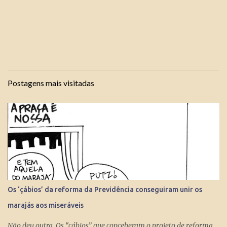
Postagens mais visitadas
Os ‘çábios’ da reforma da Previdência conseguiram unir os
marajás aos miseráveis
Não deu outra. Os “çábios” que conceberam o projeto de reforma