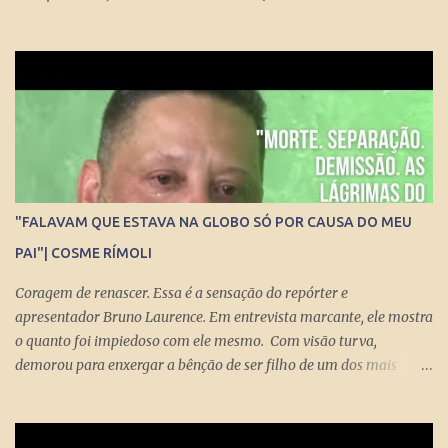
conversa no estúdio da TV Folha nesta segunda-feira (29) com a
repórter de Poder Thais Bilenky , o secretário disse que uma
sociedade democrática exige mecanismos de controle para que
essa democracia funcione bem.
"FALAVAM QUE ESTAVA NA GLOBO SÓ POR CAUSA DO MEU
PAI"| COSME RÍMOLI
Coragem de renascer. Essa é a sensação do repórter e
apresentador Bruno Laurence. Em entrevista marcante, ele mostra
o quanto foi impiedoso com ele mesmo. Com visão turva,
demorou para enxergar a bênção de ser filho de um dos mais
brilhantes jornalistas esportivos deste país: Michel Laurence .
Fundador da revista Placar, ganhador do prêmio Esso, responsável
pela regionalização do Globo Esporte, criador dos programas