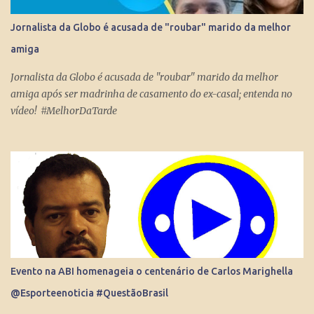
levem qualquer mensagem para dezenas, centenas, milhares e até
milhões de pessoas no Brasil e no Mundo. Do dia para noite, a
Jornalista da Globo é acusada de "roubar" marido da melhor
Internet consegue produzir milionários, transformar anônimos
amiga
em celebridades e até criar fenômenos como Juliette, mas ai já é
um ponto fora da curva.
Jornalista da Globo é acusada de "roubar" marido da melhor
amiga após ser madrinha de casamento do ex-casal; entenda no
vídeo! #MelhorDaTarde
Evento na ABI homenageia o centenário de Carlos Marighella
@Esporteenoticia #QuestãoBrasil