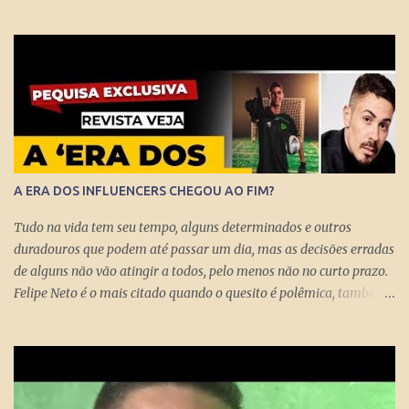
conversa no estúdio da TV Folha nesta segunda-feira (29) com a
repórter de Poder Thais Bilenky , o secretário disse que uma
sociedade democrática exige mecanismos de controle para que
essa democracia funcione bem.
A ERA DOS INFLUENCERS CHEGOU AO FIM?
Tudo na vida tem seu tempo, alguns determinados e outros
duradouros que podem até passar um dia, mas as decisões erradas
de alguns não vão atingir a todos, pelo menos não no curto prazo.
Felipe Neto é o mais citado quando o quesito é polêmica, também
porque é emblematicamente o influencer mais conhecido do país
ao lado do Whindersson Nunes . Claro que é preciso prestar
atenção no sinal, ou sinais, pode não afetar a todos
imediatamente, mas com certeza isso pode chegar para muitos
logo logo. A Rede Mundial de Computadores permite que cada