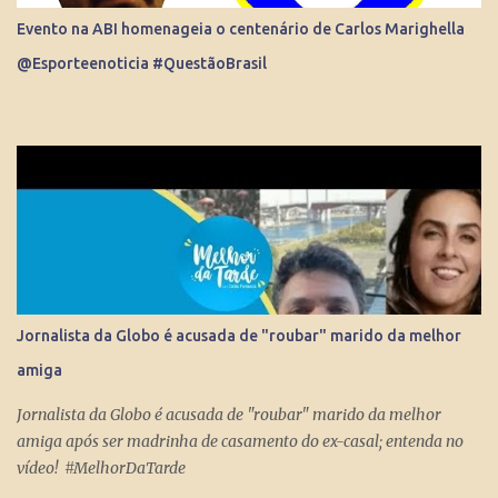
diante de ídolos mundiais do esporte. Contratado pela Globo, sem
Evento na ABI homenageia o centenário de Carlos Marighella
o pai saber, o que prova que não houve nepotismo, se tornou um
@Esporteenoticia #QuestãoBrasil
dos principais repórteres, fazendo matérias especiais para o Jornal
Nacional, Esporte Espetacular. Até se tornar apresent...
Jornalista da Globo é acusada de "roubar" marido da melhor
amiga
Jornalista da Globo é acusada de "roubar" marido da melhor
amiga após ser madrinha de casamento do ex-casal; entenda no
vídeo! #MelhorDaTarde