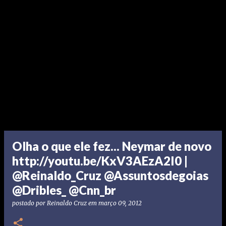
Olha o que ele fez... Neymar de novo
http://youtu.be/KxV3AEzA2I0 |
@Reinaldo_Cruz @Assuntosdegoias
@Dribles_ @Cnn_br
postado por
Reinaldo Cruz
em
março 09, 2012