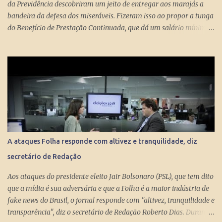
da Previdência descobriram um jeito de entregar aos marajás a
bandeira da defesa dos miseráveis. Fizeram isso ao propor a tunga
do Benefício de Prestação Continuada, que dá um salário mínimo
(R$ 998) aos miseráveis que têm mais de 65 anos. O projeto é
engenhoso. Dá R$ 400 ao miserável a partir dos 60 anos, o que é
um alívio para quem recebe, no máximo, R$ 371 pelo Bolsa
Família. Com a outra mão querem tomar pelo menos R$ 598
mensais dos miseráveis que têm mais de 65 anos. Eles só terão
direito aos R$ 998 se, e quando, chegarem aos 70 anos. Se o
conserto do rombo da Previdência precisa tungar um benefício
pago aos miseráveis que têm entre 65 e 70 anos, então é melhor
devolver o Brasil a Portugal. ESTUPEFAÇÃO – O ministro Paulo
A ataques Folha responde com altivez e tranquilidade, diz
Guedes produziu um projeto racional e conseguiu apresentá-lo de
secretário de Redação
forma competente. Na essência, podou privilégios. Essas virtudes
levam à estupefação diante da tunga de sexagenários miseráveis.
Aos ataques do presidente eleito Jair Bolsonaro (PSL), que tem dito
Ela só s...
que a mídia é sua adversária e que a Folha é a maior indústria de
fake news do Brasil, o jornal responde com "altivez, tranquilidade e
transparência", diz o secretário de Redação Roberto Dias. Durante