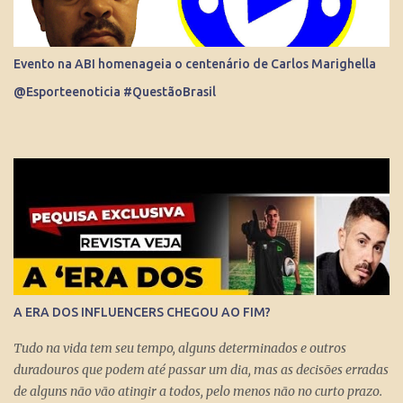
inevitável. Talentoso, impôs seu estilo direto de fazer grandes
entrevistas. Sua cultura esportiva e o domínio de idiomas o colocou
diante de ídolos mundiais do esporte. Contratado pela Globo, sem
Evento na ABI homenageia o centenário de Carlos Marighella
o pai saber, o que prova que não houve nepotismo, se tornou um
@Esporteenoticia #QuestãoBrasil
dos principais repórteres, fazendo matérias especiais para o Jornal
Nacional, Esporte Espetacular. Até se tornar apresent...
A ERA DOS INFLUENCERS CHEGOU AO FIM?
Tudo na vida tem seu tempo, alguns determinados e outros
duradouros que podem até passar um dia, mas as decisões erradas
de alguns não vão atingir a todos, pelo menos não no curto prazo.