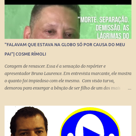
essa democracia funcione bem.
"FALAVAM QUE ESTAVA NA GLOBO SÓ POR CAUSA DO MEU
PAI"| COSME RÍMOLI
Coragem de renascer. Essa é a sensação do repórter e
apresentador Bruno Laurence. Em entrevista marcante, ele mostra
o quanto foi impiedoso com ele mesmo. Com visão turva,
demorou para enxergar a bênção de ser filho de um dos mais
brilhantes jornalistas esportivos deste país: Michel Laurence .
Fundador da revista Placar, ganhador do prêmio Esso, responsável
pela regionalização do Globo Esporte, criador dos programas
Grandes Momentos do Esporte e Cartão Verde, entre inúmeros
feitos. Bruno queria fugir da comparação. Tentou ser jogador de
basquete. Mas o jornalismo esportivo estava nas suas veias. Foi