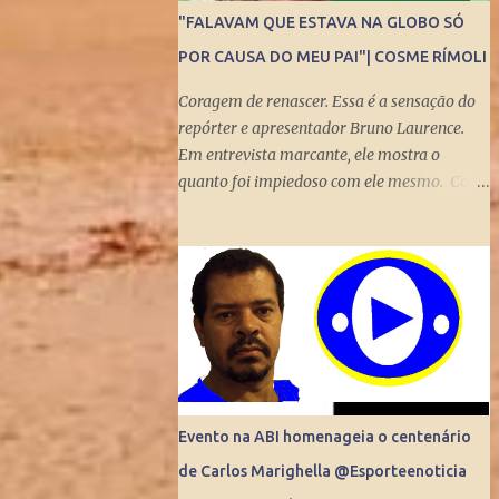
"FALAVAM QUE ESTAVA NA GLOBO SÓ
POR CAUSA DO MEU PAI"| COSME RÍMOLI
Coragem de renascer. Essa é a sensação do
repórter e apresentador Bruno Laurence.
Em entrevista marcante, ele mostra o
quanto foi impiedoso com ele mesmo. Com
visão turva, demorou para enxergar a
bênção de ser filho de um dos mais
brilhantes jornalistas esportivos deste país:
Michel Laurence . Fundador da revista
Placar, ganhador do prêmio Esso,
responsável pela regionalização do Globo
Esporte, criador dos programas Grandes
Momentos do Esporte e Cartão Verde, entre
inúmeros feitos. Bruno queria fugir da
Evento na ABI homenageia o centenário
comparação. Tentou ser jogador de
de Carlos Marighella @Esporteenoticia
basquete. Mas o jornalismo esportivo estava