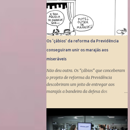
Os ‘çábios’ da reforma da Previdência
conseguiram unir os marajás aos
miseráveis
Não deu outra. Os “çábios” que conceberam
o projeto de reforma da Previdência
descobriram um jeito de entregar aos
marajás a bandeira da defesa dos
miseráveis. Fizeram isso ao propor a tunga
do Benefício de Prestação Continuada, que
dá um salário mínimo (R$ 998) aos
miseráveis que têm mais de 65 anos. O
projeto é engenhoso. Dá R$ 400 ao