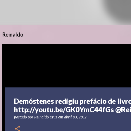
Reinaldo
Demóstenes redigiu prefácio de livr
http://youtu.be/GK0YmC44fGs @Rei
postado por
Reinaldo Cruz
em
abril 03, 2012