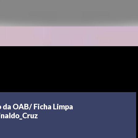
o da OAB/ Ficha Limpa
naldo_Cruz