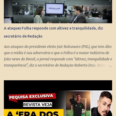
mensais dos miseráveis que têm mais de 65 anos. Eles só terão
direito aos R$ 998 se, e quando, chegarem aos 70 anos. Se o
conserto do rombo da Previdência precisa tungar um benefício
pago aos miseráveis que têm entre 65 e 70 anos, então é melhor
devolver o Brasil a Portugal. ESTUPEFAÇÃO – O ministro Paulo
A ataques Folha responde com altivez e tranquilidade, diz
Guedes produziu um projeto racional e conseguiu apresentá-lo de
secretário de Redação
forma competente. Na essência, podou privilégios. Essas virtudes
levam à estupefação diante da tunga de sexagenários miseráveis.
Aos ataques do presidente eleito Jair Bolsonaro (PSL), que tem dito
Ela só s...
que a mídia é sua adversária e que a Folha é a maior indústria de
fake news do Brasil, o jornal responde com "altivez, tranquilidade e
transparência", diz o secretário de Redação Roberto Dias. Durante
conversa no estúdio da TV Folha nesta segunda-feira (29) com a
repórter de Poder Thais Bilenky , o secretário disse que uma
sociedade democrática exige mecanismos de controle para que
essa democracia funcione bem.