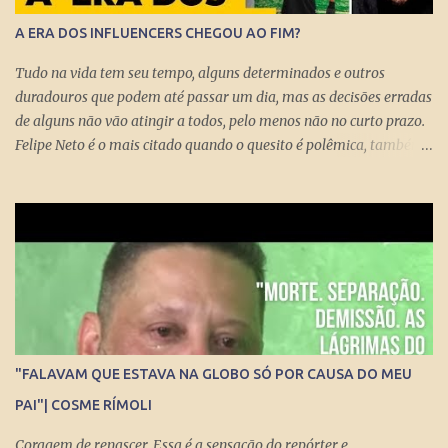
A ERA DOS INFLUENCERS CHEGOU AO FIM?
Tudo na vida tem seu tempo, alguns determinados e outros
duradouros que podem até passar um dia, mas as decisões erradas
de alguns não vão atingir a todos, pelo menos não no curto prazo.
Felipe Neto é o mais citado quando o quesito é polêmica, também
porque é emblematicamente o influencer mais conhecido do país
ao lado do Whindersson Nunes . Claro que é preciso prestar
atenção no sinal, ou sinais, pode não afetar a todos
imediatamente, mas com certeza isso pode chegar para muitos
logo logo. A Rede Mundial de Computadores permite que cada
cidadão tenha seus próprios meios de comunicação, seja um canal,
uma rádio online, blog ou mesmo perfis nas redes sociais que
levem qualquer mensagem para dezenas, centenas, milhares e até
milhões de pessoas no Brasil e no Mundo. Do dia para noite, a
"FALAVAM QUE ESTAVA NA GLOBO SÓ POR CAUSA DO MEU
Internet consegue produzir milionários, transformar anônimos
PAI"| COSME RÍMOLI
em celebridades e até criar fenômenos como Juliette, mas ai já é
um ponto fora da curva.
Coragem de renascer. Essa é a sensação do repórter e