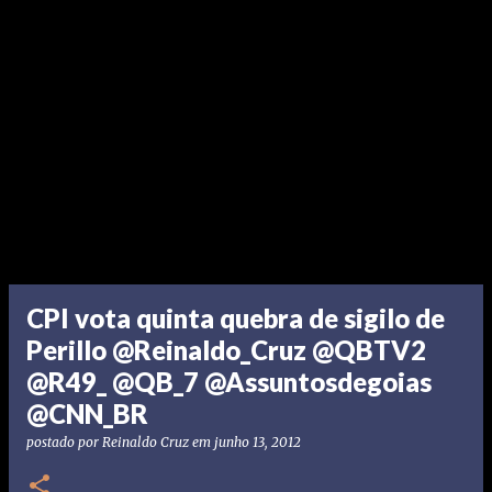
CPI vota quinta quebra de sigilo de
Perillo @Reinaldo_Cruz @QBTV2
@R49_ @QB_7 @Assuntosdegoias
@CNN_BR
postado por
Reinaldo Cruz
em
junho 13, 2012