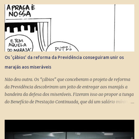
Os ‘çábios’ da reforma da Previdência conseguiram unir os
marajás aos miseráveis
Não deu outra. Os “çábios” que conceberam o projeto de reforma
da Previdência descobriram um jeito de entregar aos marajás a
bandeira da defesa dos miseráveis. Fizeram isso ao propor a tunga
do Benefício de Prestação Continuada, que dá um salário mínimo
(R$ 998) aos miseráveis que têm mais de 65 anos. O projeto é
engenhoso. Dá R$ 400 ao miserável a partir dos 60 anos, o que é
um alívio para quem recebe, no máximo, R$ 371 pelo Bolsa
Família. Com a outra mão querem tomar pelo menos R$ 598