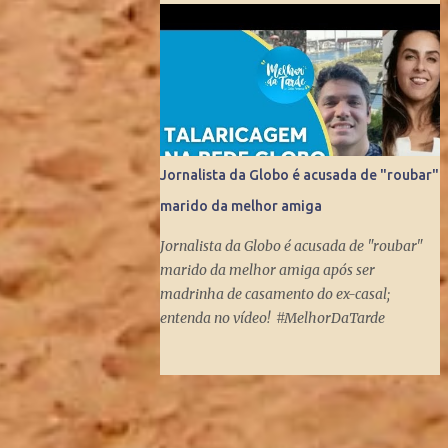
ídolos mundiais do esporte. Contratado pela
Globo, sem o pai saber, o que prova que não
houve nepotismo, se tornou um dos
principais repórteres, fazendo matérias
especiais para o Jornal Nacional, Esporte
Espetacular. Até se tornar apresent...
Jornalista da Globo é acusada de "roubar"
marido da melhor amiga
Jornalista da Globo é acusada de "roubar"
marido da melhor amiga após ser
madrinha de casamento do ex-casal;
entenda no vídeo! #MelhorDaTarde