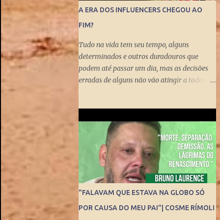
A ERA DOS INFLUENCERS CHEGOU AO
FIM?
Tudo na vida tem seu tempo, alguns
determinados e outros duradouros que
podem até passar um dia, mas as decisões
erradas de alguns não vão atingir a todos,
pelo menos não no curto prazo. Felipe Neto é
o mais citado quando o quesito é polêmica,
também porque é emblematicamente o
influencer mais conhecido do país ao lado
do Whindersson Nunes . Claro que é preciso
prestar atenção no sinal, ou sinais, pode não
afetar a todos imediatamente, mas com
certeza isso pode chegar para muitos logo
logo. A Rede Mundial de Computadores
"FALAVAM QUE ESTAVA NA GLOBO SÓ
permite que cada cidadão tenha seus
POR CAUSA DO MEU PAI"| COSME RÍMOLI
próprios meios de comunicação, seja um