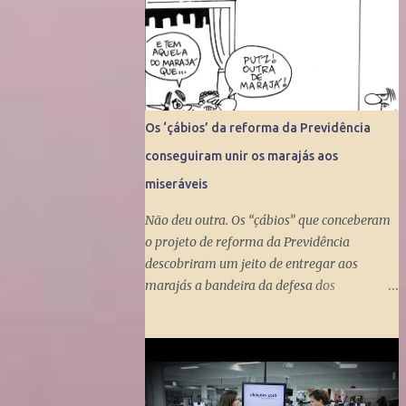
Os ‘çábios’ da reforma da Previdência
conseguiram unir os marajás aos
miseráveis
Não deu outra. Os “çábios” que conceberam
o projeto de reforma da Previdência
descobriram um jeito de entregar aos
marajás a bandeira da defesa dos
miseráveis. Fizeram isso ao propor a tunga
do Benefício de Prestação Continuada, que
dá um salário mínimo (R$ 998) aos
miseráveis que têm mais de 65 anos. O
projeto é engenhoso. Dá R$ 400 ao