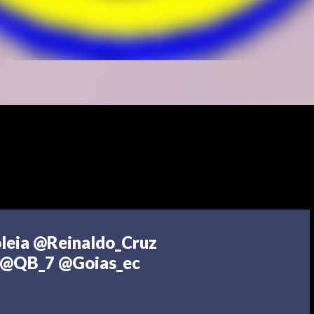
oleia @Reinaldo_Cruz
@QB_7 @Goias_ec