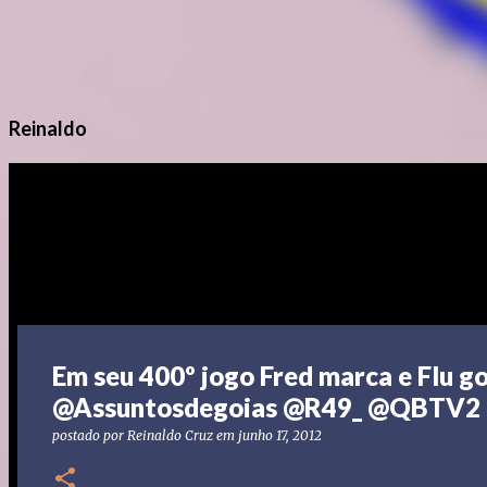
Reinaldo
Em seu 400º jogo Fred marca e Flu g
@Assuntosdegoias @R49_ @QBTV2 
postado por
Reinaldo Cruz
em
junho 17, 2012