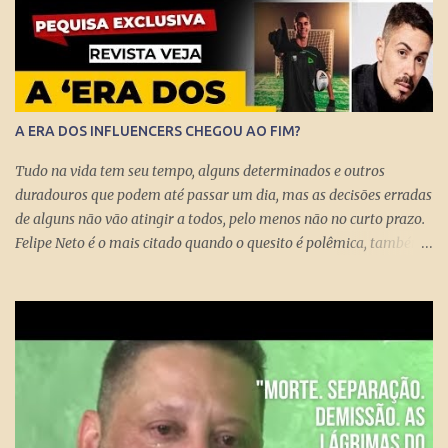
A ERA DOS INFLUENCERS CHEGOU AO FIM?
Tudo na vida tem seu tempo, alguns determinados e outros
duradouros que podem até passar um dia, mas as decisões erradas
de alguns não vão atingir a todos, pelo menos não no curto prazo.
Felipe Neto é o mais citado quando o quesito é polêmica, também
porque é emblematicamente o influencer mais conhecido do país
ao lado do Whindersson Nunes . Claro que é preciso prestar
atenção no sinal, ou sinais, pode não afetar a todos
imediatamente, mas com certeza isso pode chegar para muitos
logo logo. A Rede Mundial de Computadores permite que cada
cidadão tenha seus próprios meios de comunicação, seja um canal,
uma rádio online, blog ou mesmo perfis nas redes sociais que
levem qualquer mensagem para dezenas, centenas, milhares e até