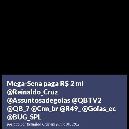
Mega-Sena paga R$ 2 mi
@Reinaldo_Cruz
@Assuntosadegoias @QBTV2
@QB_7 @Cnn_br @R49_ @Goias_ec
@BUG_SPL
postado por
Reinaldo Cruz
em
junho 30, 2012