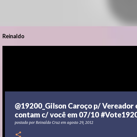
Reinaldo
@19200_Gilson Caroço p/ Vereador 
contam c/ você em 07/10 #Vote192
postado por
Reinaldo Cruz
em
agosto 29, 2012