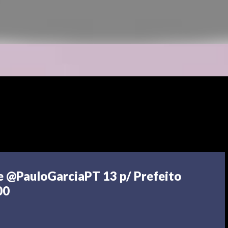
e @PauloGarciaPT 13 p/ Prefeito
00