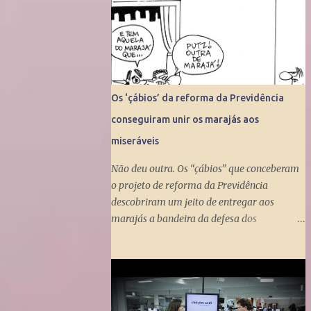
Os ‘çábios’ da reforma da Previdência
conseguiram unir os marajás aos
miseráveis
Não deu outra. Os “çábios” que conceberam
o projeto de reforma da Previdência
descobriram um jeito de entregar aos
marajás a bandeira da defesa dos
miseráveis. Fizeram isso ao propor a tunga
do Benefício de Prestação Continuada, que
dá um salário mínimo (R$ 998) aos
miseráveis que têm mais de 65 anos. O
projeto é engenhoso. Dá R$ 400 ao