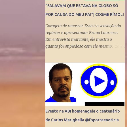
"FALAVAM QUE ESTAVA NA GLOBO SÓ
POR CAUSA DO MEU PAI"| COSME RÍMOLI
Coragem de renascer. Essa é a sensação do
repórter e apresentador Bruno Laurence.
Em entrevista marcante, ele mostra o
quanto foi impiedoso com ele mesmo. Com
visão turva, demorou para enxergar a
bênção de ser filho de um dos mais
brilhantes jornalistas esportivos deste país:
Michel Laurence . Fundador da revista
Placar, ganhador do prêmio Esso,
responsável pela regionalização do Globo
Esporte, criador dos programas Grandes
Momentos do Esporte e Cartão Verde, entre
inúmeros feitos. Bruno queria fugir da
Evento na ABI homenageia o centenário
comparação. Tentou ser jogador de
de Carlos Marighella @Esporteenoticia
basquete. Mas o jornalismo esportivo estava