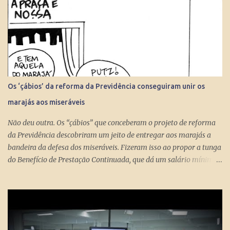
Os ‘çábios’ da reforma da Previdência conseguiram unir os
marajás aos miseráveis
Não deu outra. Os “çábios” que conceberam o projeto de reforma
da Previdência descobriram um jeito de entregar aos marajás a
bandeira da defesa dos miseráveis. Fizeram isso ao propor a tunga
do Benefício de Prestação Continuada, que dá um salário mínimo
(R$ 998) aos miseráveis que têm mais de 65 anos. O projeto é
engenhoso. Dá R$ 400 ao miserável a partir dos 60 anos, o que é
um alívio para quem recebe, no máximo, R$ 371 pelo Bolsa
Família. Com a outra mão querem tomar pelo menos R$ 598
mensais dos miseráveis que têm mais de 65 anos. Eles só terão