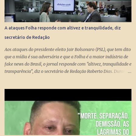
direito aos R$ 998 se, e quando, chegarem aos 70 anos. Se o
conserto do rombo da Previdência precisa tungar um benefício
pago aos miseráveis que têm entre 65 e 70 anos, então é melhor
devolver o Brasil a Portugal. ESTUPEFAÇÃO – O ministro Paulo
A ataques Folha responde com altivez e tranquilidade, diz
Guedes produziu um projeto racional e conseguiu apresentá-lo de
secretário de Redação
forma competente. Na essência, podou privilégios. Essas virtudes
levam à estupefação diante da tunga de sexagenários miseráveis.
Aos ataques do presidente eleito Jair Bolsonaro (PSL), que tem dito
Ela só s...
que a mídia é sua adversária e que a Folha é a maior indústria de
fake news do Brasil, o jornal responde com "altivez, tranquilidade e
transparência", diz o secretário de Redação Roberto Dias. Durante
conversa no estúdio da TV Folha nesta segunda-feira (29) com a
repórter de Poder Thais Bilenky , o secretário disse que uma
sociedade democrática exige mecanismos de controle para que
essa democracia funcione bem.