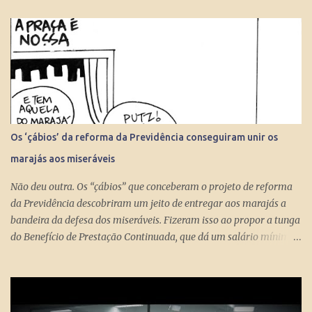
Os ‘çábios’ da reforma da Previdência conseguiram unir os
marajás aos miseráveis
Não deu outra. Os “çábios” que conceberam o projeto de reforma
da Previdência descobriram um jeito de entregar aos marajás a
bandeira da defesa dos miseráveis. Fizeram isso ao propor a tunga
do Benefício de Prestação Continuada, que dá um salário mínimo
(R$ 998) aos miseráveis que têm mais de 65 anos. O projeto é
engenhoso. Dá R$ 400 ao miserável a partir dos 60 anos, o que é
um alívio para quem recebe, no máximo, R$ 371 pelo Bolsa
Família. Com a outra mão querem tomar pelo menos R$ 598