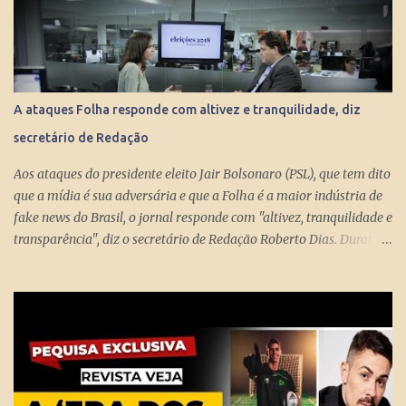
mensais dos miseráveis que têm mais de 65 anos. Eles só terão
direito aos R$ 998 se, e quando, chegarem aos 70 anos. Se o
conserto do rombo da Previdência precisa tungar um benefício
pago aos miseráveis que têm entre 65 e 70 anos, então é melhor
devolver o Brasil a Portugal. ESTUPEFAÇÃO – O ministro Paulo
A ataques Folha responde com altivez e tranquilidade, diz
Guedes produziu um projeto racional e conseguiu apresentá-lo de
secretário de Redação
forma competente. Na essência, podou privilégios. Essas virtudes
levam à estupefação diante da tunga de sexagenários miseráveis.
Aos ataques do presidente eleito Jair Bolsonaro (PSL), que tem dito
Ela só s...
que a mídia é sua adversária e que a Folha é a maior indústria de
fake news do Brasil, o jornal responde com "altivez, tranquilidade e
transparência", diz o secretário de Redação Roberto Dias. Durante
conversa no estúdio da TV Folha nesta segunda-feira (29) com a
repórter de Poder Thais Bilenky , o secretário disse que uma
sociedade democrática exige mecanismos de controle para que
essa democracia funcione bem.