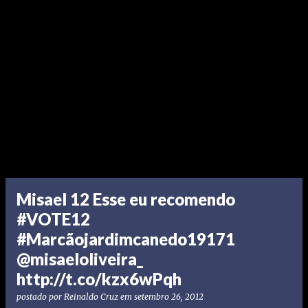
Misael 12 Esse eu recomendo
#VOTE12
#Marcãojardimcanedo19171
@misaeloliveira_
http://t.co/kzx6wPqh
postado por
Reinaldo Cruz
em
setembro 26, 2012