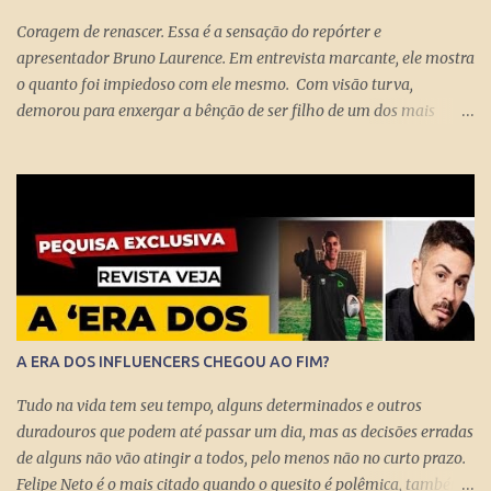
Coragem de renascer. Essa é a sensação do repórter e
apresentador Bruno Laurence. Em entrevista marcante, ele mostra
o quanto foi impiedoso com ele mesmo. Com visão turva,
demorou para enxergar a bênção de ser filho de um dos mais
brilhantes jornalistas esportivos deste país: Michel Laurence .
Fundador da revista Placar, ganhador do prêmio Esso, responsável
pela regionalização do Globo Esporte, criador dos programas
Grandes Momentos do Esporte e Cartão Verde, entre inúmeros
feitos. Bruno queria fugir da comparação. Tentou ser jogador de
basquete. Mas o jornalismo esportivo estava nas suas veias. Foi
inevitável. Talentoso, impôs seu estilo direto de fazer grandes
entrevistas. Sua cultura esportiva e o domínio de idiomas o colocou
diante de ídolos mundiais do esporte. Contratado pela Globo, sem
A ERA DOS INFLUENCERS CHEGOU AO FIM?
o pai saber, o que prova que não houve nepotismo, se tornou um
dos principais repórteres, fazendo matérias especiais para o Jornal
Tudo na vida tem seu tempo, alguns determinados e outros
Nacional, Esporte Espetacular. Até se tornar apresent...
duradouros que podem até passar um dia, mas as decisões erradas
de alguns não vão atingir a todos, pelo menos não no curto prazo.
Felipe Neto é o mais citado quando o quesito é polêmica, também