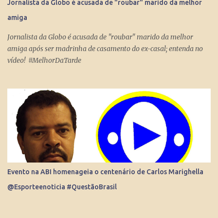
Jornalista da Globo é acusada de "roubar" marido da melhor
Internet consegue produzir milionários, transformar anônimos
amiga
em celebridades e até criar fenômenos como Juliette, mas ai já é
um ponto fora da curva.
Jornalista da Globo é acusada de "roubar" marido da melhor
amiga após ser madrinha de casamento do ex-casal; entenda no
vídeo! #MelhorDaTarde
Evento na ABI homenageia o centenário de Carlos Marighella
@Esporteenoticia #QuestãoBrasil