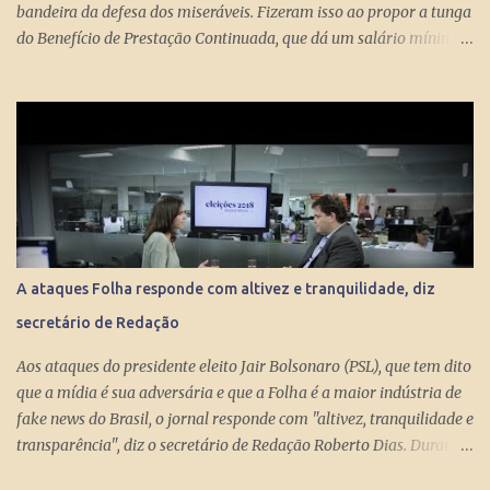
bandeira da defesa dos miseráveis. Fizeram isso ao propor a tunga
do Benefício de Prestação Continuada, que dá um salário mínimo
(R$ 998) aos miseráveis que têm mais de 65 anos. O projeto é
engenhoso. Dá R$ 400 ao miserável a partir dos 60 anos, o que é
um alívio para quem recebe, no máximo, R$ 371 pelo Bolsa
Família. Com a outra mão querem tomar pelo menos R$ 598
mensais dos miseráveis que têm mais de 65 anos. Eles só terão
direito aos R$ 998 se, e quando, chegarem aos 70 anos. Se o
conserto do rombo da Previdência precisa tungar um benefício
pago aos miseráveis que têm entre 65 e 70 anos, então é melhor
devolver o Brasil a Portugal. ESTUPEFAÇÃO – O ministro Paulo
A ataques Folha responde com altivez e tranquilidade, diz
Guedes produziu um projeto racional e conseguiu apresentá-lo de
secretário de Redação
forma competente. Na essência, podou privilégios. Essas virtudes
levam à estupefação diante da tunga de sexagenários miseráveis.
Aos ataques do presidente eleito Jair Bolsonaro (PSL), que tem dito
Ela só s...
que a mídia é sua adversária e que a Folha é a maior indústria de
fake news do Brasil, o jornal responde com "altivez, tranquilidade e
transparência", diz o secretário de Redação Roberto Dias. Durante
conversa no estúdio da TV Folha nesta segunda-feira (29) com a