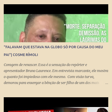
repórter de Poder Thais Bilenky , o secretário disse que uma
sociedade democrática exige mecanismos de controle para que
essa democracia funcione bem.
"FALAVAM QUE ESTAVA NA GLOBO SÓ POR CAUSA DO MEU
PAI"| COSME RÍMOLI
Coragem de renascer. Essa é a sensação do repórter e
apresentador Bruno Laurence. Em entrevista marcante, ele mostra
o quanto foi impiedoso com ele mesmo. Com visão turva,
demorou para enxergar a bênção de ser filho de um dos mais
brilhantes jornalistas esportivos deste país: Michel Laurence .
Fundador da revista Placar, ganhador do prêmio Esso, responsável
pela regionalização do Globo Esporte, criador dos programas
Grandes Momentos do Esporte e Cartão Verde, entre inúmeros