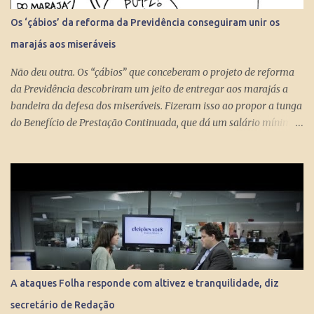
Os ‘çábios’ da reforma da Previdência conseguiram unir os
marajás aos miseráveis
Não deu outra. Os “çábios” que conceberam o projeto de reforma
da Previdência descobriram um jeito de entregar aos marajás a
bandeira da defesa dos miseráveis. Fizeram isso ao propor a tunga
do Benefício de Prestação Continuada, que dá um salário mínimo
(R$ 998) aos miseráveis que têm mais de 65 anos. O projeto é
engenhoso. Dá R$ 400 ao miserável a partir dos 60 anos, o que é
um alívio para quem recebe, no máximo, R$ 371 pelo Bolsa
Família. Com a outra mão querem tomar pelo menos R$ 598
mensais dos miseráveis que têm mais de 65 anos. Eles só terão
direito aos R$ 998 se, e quando, chegarem aos 70 anos. Se o
conserto do rombo da Previdência precisa tungar um benefício
pago aos miseráveis que têm entre 65 e 70 anos, então é melhor
devolver o Brasil a Portugal. ESTUPEFAÇÃO – O ministro Paulo
A ataques Folha responde com altivez e tranquilidade, diz
Guedes produziu um projeto racional e conseguiu apresentá-lo de
secretário de Redação
forma competente. Na essência, podou privilégios. Essas virtudes