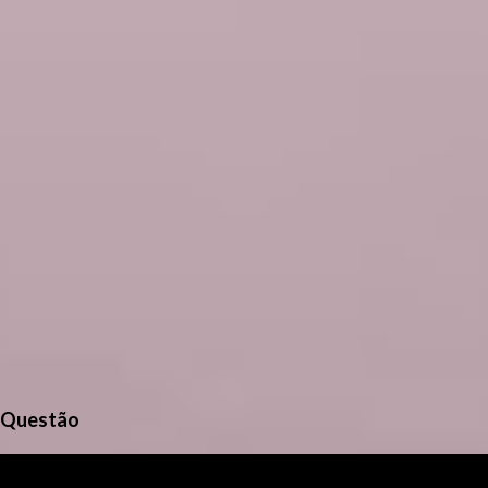
o
s
Questão