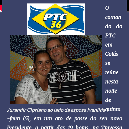
O
coman
do do
PTC
em
Goiás
se
reúne
nesta
noite
de
quinta
Jurandir Cipriano ao lado da esposa Ivanilda
-feira (5), em um ato de posse do seu novo
Presidente, a partir das 19 horas, na Travessa