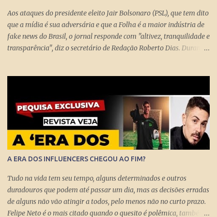
levam à estupefação diante da tunga de sexagenários miseráveis.
Aos ataques do presidente eleito Jair Bolsonaro (PSL), que tem dito
Ela só s...
que a mídia é sua adversária e que a Folha é a maior indústria de
fake news do Brasil, o jornal responde com "altivez, tranquilidade e
transparência", diz o secretário de Redação Roberto Dias. Durante
conversa no estúdio da TV Folha nesta segunda-feira (29) com a
repórter de Poder Thais Bilenky , o secretário disse que uma
sociedade democrática exige mecanismos de controle para que
essa democracia funcione bem.
A ERA DOS INFLUENCERS CHEGOU AO FIM?
Tudo na vida tem seu tempo, alguns determinados e outros
duradouros que podem até passar um dia, mas as decisões erradas
de alguns não vão atingir a todos, pelo menos não no curto prazo.
Felipe Neto é o mais citado quando o quesito é polêmica, também