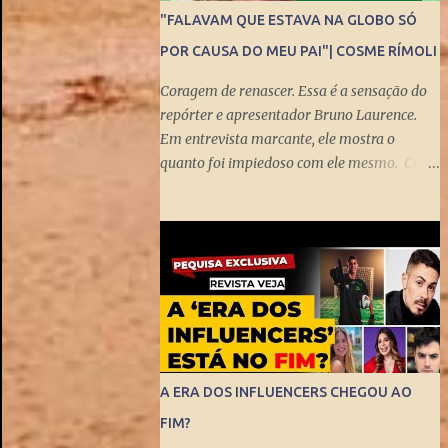
"FALAVAM QUE ESTAVA NA GLOBO SÓ
POR CAUSA DO MEU PAI"| COSME RÍMOLI
Coragem de renascer. Essa é a sensação do
repórter e apresentador Bruno Laurence.
Em entrevista marcante, ele mostra o
quanto foi impiedoso com ele mesmo. Com
visão turva, demorou para enxergar a
bênção de ser filho de um dos mais
brilhantes jornalistas esportivos deste país:
Michel Laurence . Fundador da revista
Placar, ganhador do prêmio Esso,
responsável pela regionalização do Globo
Esporte, criador dos programas Grandes
Momentos do Esporte e Cartão Verde, entre
inúmeros feitos. Bruno queria fugir da
A ERA DOS INFLUENCERS CHEGOU AO
comparação. Tentou ser jogador de
FIM?
basquete. Mas o jornalismo esportivo estava