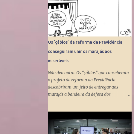
Os ‘çábios’ da reforma da Previdência
conseguiram unir os marajás aos
miseráveis
Não deu outra. Os “çábios” que conceberam
o projeto de reforma da Previdência
descobriram um jeito de entregar aos
marajás a bandeira da defesa dos
miseráveis. Fizeram isso ao propor a tunga
do Benefício de Prestação Continuada, que
dá um salário mínimo (R$ 998) aos
miseráveis que têm mais de 65 anos. O
projeto é engenhoso. Dá R$ 400 ao