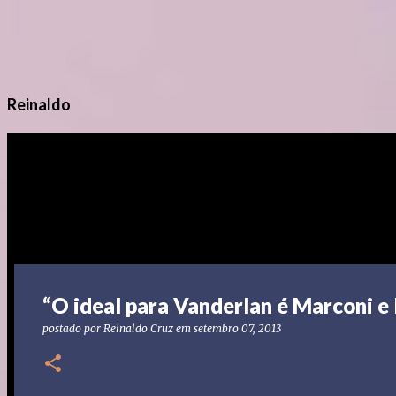
Reinaldo
“O ideal para Vanderlan é Marconi e I
postado por
Reinaldo Cruz
em
setembro 07, 2013