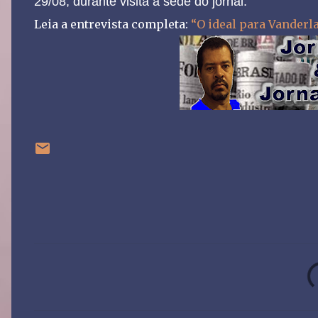
29/08, durante visita à sede do jornal.
Leia a entrevista completa:
“O ideal para Vanderl
C
o
m