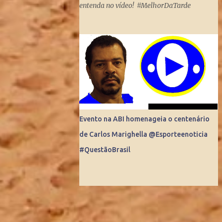
entenda no vídeo! #MelhorDaTarde
Mundo. Do dia para noite, a Internet
consegue produzir milionários, transformar
anônimos em celebridades e até criar
fenômenos como Juliette, mas ai já é um
ponto fora da curva.
Evento na ABI homenageia o centenário
de Carlos Marighella @Esporteenoticia
#QuestãoBrasil