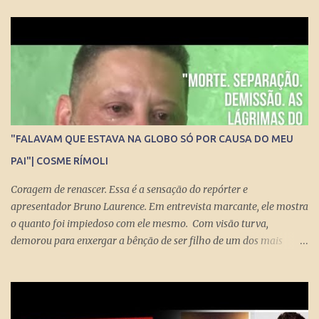
repórter de Poder Thais Bilenky , o secretário disse que uma
sociedade democrática exige mecanismos de controle para que
essa democracia funcione bem.
"FALAVAM QUE ESTAVA NA GLOBO SÓ POR CAUSA DO MEU
PAI"| COSME RÍMOLI
Coragem de renascer. Essa é a sensação do repórter e
apresentador Bruno Laurence. Em entrevista marcante, ele mostra
o quanto foi impiedoso com ele mesmo. Com visão turva,
demorou para enxergar a bênção de ser filho de um dos mais
brilhantes jornalistas esportivos deste país: Michel Laurence .
Fundador da revista Placar, ganhador do prêmio Esso, responsável
pela regionalização do Globo Esporte, criador dos programas
Grandes Momentos do Esporte e Cartão Verde, entre inúmeros