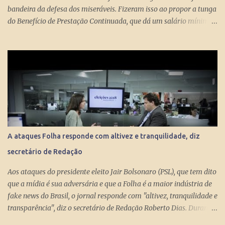
bandeira da defesa dos miseráveis. Fizeram isso ao propor a tunga
do Benefício de Prestação Continuada, que dá um salário mínimo
(R$ 998) aos miseráveis que têm mais de 65 anos. O projeto é
engenhoso. Dá R$ 400 ao miserável a partir dos 60 anos, o que é
um alívio para quem recebe, no máximo, R$ 371 pelo Bolsa
Família. Com a outra mão querem tomar pelo menos R$ 598
mensais dos miseráveis que têm mais de 65 anos. Eles só terão
direito aos R$ 998 se, e quando, chegarem aos 70 anos. Se o
conserto do rombo da Previdência precisa tungar um benefício
pago aos miseráveis que têm entre 65 e 70 anos, então é melhor
devolver o Brasil a Portugal. ESTUPEFAÇÃO – O ministro Paulo
A ataques Folha responde com altivez e tranquilidade, diz
Guedes produziu um projeto racional e conseguiu apresentá-lo de
secretário de Redação
forma competente. Na essência, podou privilégios. Essas virtudes
levam à estupefação diante da tunga de sexagenários miseráveis.
Aos ataques do presidente eleito Jair Bolsonaro (PSL), que tem dito
Ela só s...
que a mídia é sua adversária e que a Folha é a maior indústria de
fake news do Brasil, o jornal responde com "altivez, tranquilidade e
transparência", diz o secretário de Redação Roberto Dias. Durante
conversa no estúdio da TV Folha nesta segunda-feira (29) com a