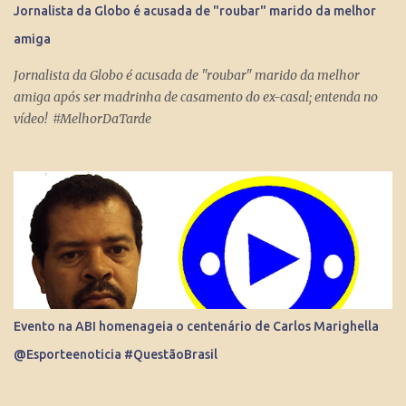
Jornalista da Globo é acusada de "roubar" marido da melhor
Internet consegue produzir milionários, transformar anônimos
amiga
em celebridades e até criar fenômenos como Juliette, mas ai já é
um ponto fora da curva.
Jornalista da Globo é acusada de "roubar" marido da melhor
amiga após ser madrinha de casamento do ex-casal; entenda no
vídeo! #MelhorDaTarde
Evento na ABI homenageia o centenário de Carlos Marighella
@Esporteenoticia #QuestãoBrasil