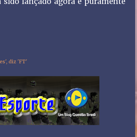
 sido lançado agora é puramente
s', diz 'FT'