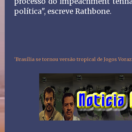
processo do impeachment tenha
política", escreve Rathbone.
'Brasília se tornou versão tropical de Jogos Voraze