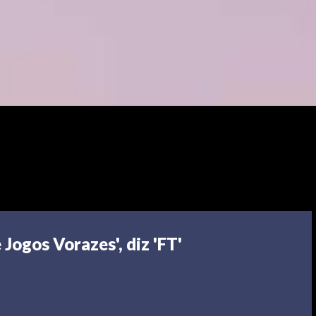
 Jogos Vorazes', diz 'FT'