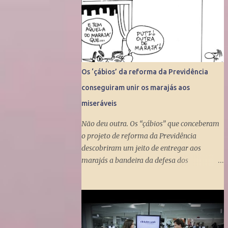
Os ‘çábios’ da reforma da Previdência
conseguiram unir os marajás aos
miseráveis
Não deu outra. Os “çábios” que conceberam
o projeto de reforma da Previdência
descobriram um jeito de entregar aos
marajás a bandeira da defesa dos
miseráveis. Fizeram isso ao propor a tunga
do Benefício de Prestação Continuada, que
dá um salário mínimo (R$ 998) aos
miseráveis que têm mais de 65 anos. O
projeto é engenhoso. Dá R$ 400 ao