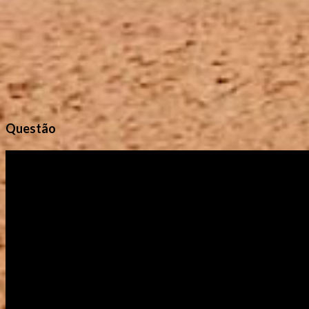
s
Questão