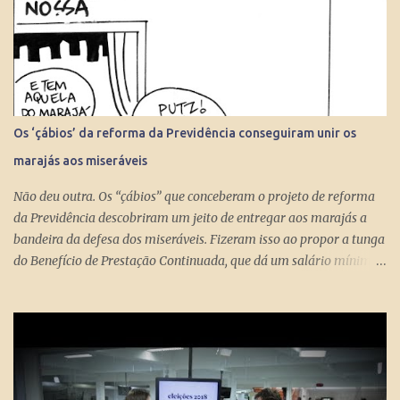
Os ‘çábios’ da reforma da Previdência conseguiram unir os
marajás aos miseráveis
Não deu outra. Os “çábios” que conceberam o projeto de reforma
da Previdência descobriram um jeito de entregar aos marajás a
bandeira da defesa dos miseráveis. Fizeram isso ao propor a tunga
do Benefício de Prestação Continuada, que dá um salário mínimo
(R$ 998) aos miseráveis que têm mais de 65 anos. O projeto é
engenhoso. Dá R$ 400 ao miserável a partir dos 60 anos, o que é
um alívio para quem recebe, no máximo, R$ 371 pelo Bolsa
Família. Com a outra mão querem tomar pelo menos R$ 598
mensais dos miseráveis que têm mais de 65 anos. Eles só terão
direito aos R$ 998 se, e quando, chegarem aos 70 anos. Se o