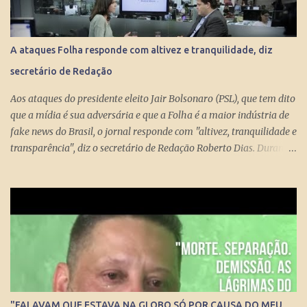
conserto do rombo da Previdência precisa tungar um benefício
pago aos miseráveis que têm entre 65 e 70 anos, então é melhor
devolver o Brasil a Portugal. ESTUPEFAÇÃO – O ministro Paulo
A ataques Folha responde com altivez e tranquilidade, diz
Guedes produziu um projeto racional e conseguiu apresentá-lo de
secretário de Redação
forma competente. Na essência, podou privilégios. Essas virtudes
levam à estupefação diante da tunga de sexagenários miseráveis.
Aos ataques do presidente eleito Jair Bolsonaro (PSL), que tem dito
Ela só s...
que a mídia é sua adversária e que a Folha é a maior indústria de
fake news do Brasil, o jornal responde com "altivez, tranquilidade e
transparência", diz o secretário de Redação Roberto Dias. Durante
conversa no estúdio da TV Folha nesta segunda-feira (29) com a
repórter de Poder Thais Bilenky , o secretário disse que uma
sociedade democrática exige mecanismos de controle para que
essa democracia funcione bem.
"FALAVAM QUE ESTAVA NA GLOBO SÓ POR CAUSA DO MEU