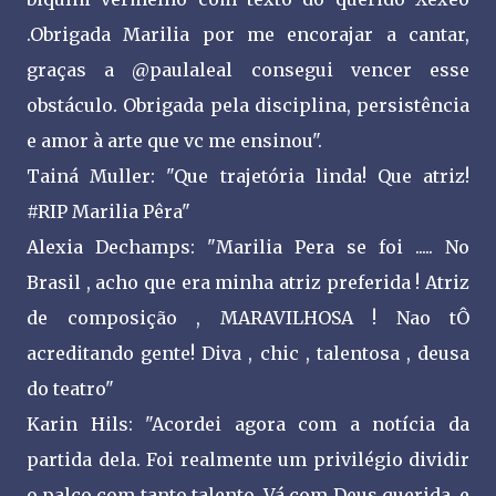
.Obrigada Marilia por me encorajar a cantar,
graças a @paulaleal consegui vencer esse
obstáculo. Obrigada pela disciplina, persistência
e amor à arte que vc me ensinou".
Tainá Muller: "Que trajetória linda! Que atriz!
#RIP Marilia Pêra"
Alexia Dechamps: "Marilia Pera se foi ..... No
Brasil , acho que era minha atriz preferida ! Atriz
de composição , MARAVILHOSA ! Nao tÔ
acreditando gente! Diva , chic , talentosa , deusa
do teatro"
Karin Hils: "Acordei agora com a notícia da
partida dela. Foi realmente um privilégio dividir
o palco com tanto talento. Vá com Deus querida, e