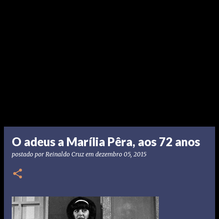
O adeus a Marília Pêra, aos 72 anos
postado por
Reinaldo Cruz
em
dezembro 05, 2015