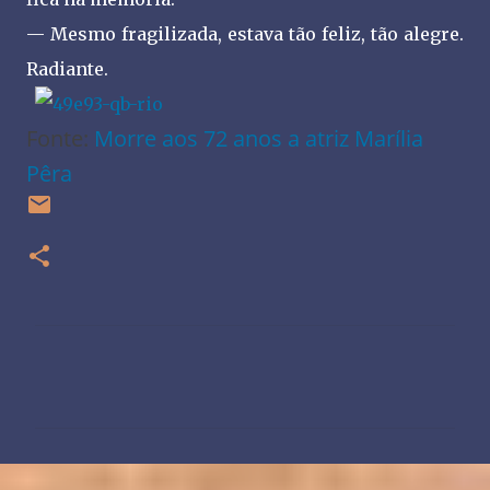
— Mesmo fragilizada, estava tão feliz, tão alegre.
Radiante.
Fonte:
Morre aos 72 anos a atriz Marília
Pêra
C
o
m
e
n