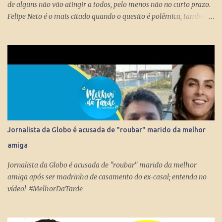
de alguns não vão atingir a todos, pelo menos não no curto prazo.
Felipe Neto é o mais citado quando o quesito é polêmica, também
porque é emblematicamente o influencer mais conhecido do país
ao lado do Whindersson Nunes . Claro que é preciso prestar
atenção no sinal, ou sinais, pode não afetar a todos
imediatamente, mas com certeza isso pode chegar para muitos
logo logo. A Rede Mundial de Computadores permite que cada
cidadão tenha seus próprios meios de comunicação, seja um canal,
uma rádio online, blog ou mesmo perfis nas redes sociais que
levem qualquer mensagem para dezenas, centenas, milhares e até
milhões de pessoas no Brasil e no Mundo. Do dia para noite, a
Jornalista da Globo é acusada de "roubar" marido da melhor
Internet consegue produzir milionários, transformar anônimos
amiga
em celebridades e até criar fenômenos como Juliette, mas ai já é
um ponto fora da curva.
Jornalista da Globo é acusada de "roubar" marido da melhor
amiga após ser madrinha de casamento do ex-casal; entenda no
vídeo! #MelhorDaTarde