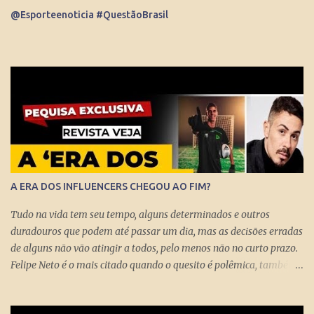
o pai saber, o que prova que não houve nepotismo, se tornou um
@Esporteenoticia #QuestãoBrasil
dos principais repórteres, fazendo matérias especiais para o Jornal
Nacional, Esporte Espetacular. Até se tornar apresent...
A ERA DOS INFLUENCERS CHEGOU AO FIM?
Tudo na vida tem seu tempo, alguns determinados e outros
duradouros que podem até passar um dia, mas as decisões erradas
de alguns não vão atingir a todos, pelo menos não no curto prazo.
Felipe Neto é o mais citado quando o quesito é polêmica, também
porque é emblematicamente o influencer mais conhecido do país
ao lado do Whindersson Nunes . Claro que é preciso prestar