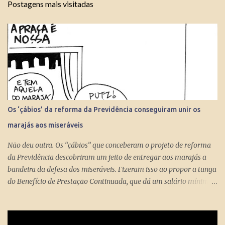
Postagens mais visitadas
Os ‘çábios’ da reforma da Previdência conseguiram unir os
marajás aos miseráveis
Não deu outra. Os “çábios” que conceberam o projeto de reforma
da Previdência descobriram um jeito de entregar aos marajás a
bandeira da defesa dos miseráveis. Fizeram isso ao propor a tunga
do Benefício de Prestação Continuada, que dá um salário mínimo
(R$ 998) aos miseráveis que têm mais de 65 anos. O projeto é
engenhoso. Dá R$ 400 ao miserável a partir dos 60 anos, o que é
um alívio para quem recebe, no máximo, R$ 371 pelo Bolsa