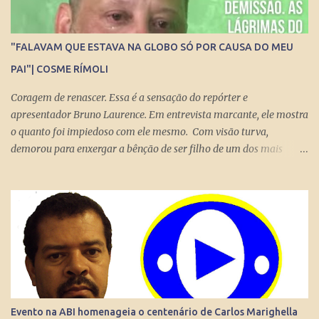
"FALAVAM QUE ESTAVA NA GLOBO SÓ POR CAUSA DO MEU
PAI"| COSME RÍMOLI
Coragem de renascer. Essa é a sensação do repórter e
apresentador Bruno Laurence. Em entrevista marcante, ele mostra
o quanto foi impiedoso com ele mesmo. Com visão turva,
demorou para enxergar a bênção de ser filho de um dos mais
brilhantes jornalistas esportivos deste país: Michel Laurence .
Fundador da revista Placar, ganhador do prêmio Esso, responsável
pela regionalização do Globo Esporte, criador dos programas
Grandes Momentos do Esporte e Cartão Verde, entre inúmeros
feitos. Bruno queria fugir da comparação. Tentou ser jogador de
basquete. Mas o jornalismo esportivo estava nas suas veias. Foi
inevitável. Talentoso, impôs seu estilo direto de fazer grandes
entrevistas. Sua cultura esportiva e o domínio de idiomas o colocou
diante de ídolos mundiais do esporte. Contratado pela Globo, sem
Evento na ABI homenageia o centenário de Carlos Marighella