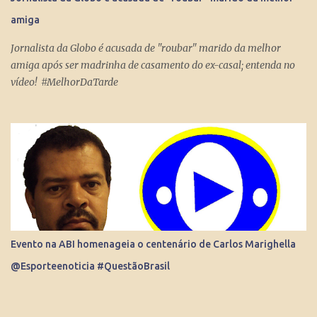
Internet consegue produzir milionários, transformar anônimos
amiga
em celebridades e até criar fenômenos como Juliette, mas ai já é
um ponto fora da curva.
Jornalista da Globo é acusada de "roubar" marido da melhor
amiga após ser madrinha de casamento do ex-casal; entenda no
vídeo! #MelhorDaTarde
Evento na ABI homenageia o centenário de Carlos Marighella
@Esporteenoticia #QuestãoBrasil