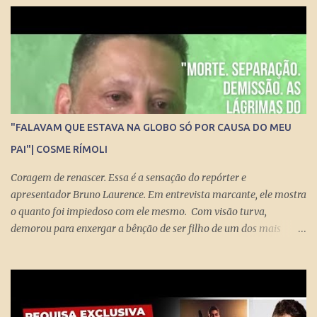
sociedade democrática exige mecanismos de controle para que
essa democracia funcione bem.
"FALAVAM QUE ESTAVA NA GLOBO SÓ POR CAUSA DO MEU
PAI"| COSME RÍMOLI
Coragem de renascer. Essa é a sensação do repórter e
apresentador Bruno Laurence. Em entrevista marcante, ele mostra
o quanto foi impiedoso com ele mesmo. Com visão turva,
demorou para enxergar a bênção de ser filho de um dos mais
brilhantes jornalistas esportivos deste país: Michel Laurence .
Fundador da revista Placar, ganhador do prêmio Esso, responsável
pela regionalização do Globo Esporte, criador dos programas
Grandes Momentos do Esporte e Cartão Verde, entre inúmeros
feitos. Bruno queria fugir da comparação. Tentou ser jogador de