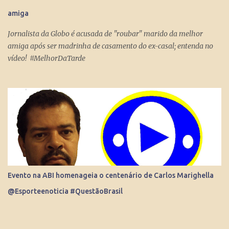
Internet consegue produzir milionários, transformar anônimos
amiga
em celebridades e até criar fenômenos como Juliette, mas ai já é
um ponto fora da curva.
Jornalista da Globo é acusada de "roubar" marido da melhor
amiga após ser madrinha de casamento do ex-casal; entenda no
vídeo! #MelhorDaTarde
Evento na ABI homenageia o centenário de Carlos Marighella
@Esporteenoticia #QuestãoBrasil