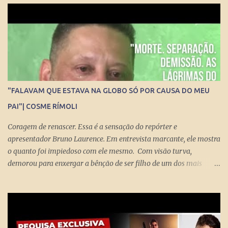
sociedade democrática exige mecanismos de controle para que
essa democracia funcione bem.
"FALAVAM QUE ESTAVA NA GLOBO SÓ POR CAUSA DO MEU
PAI"| COSME RÍMOLI
Coragem de renascer. Essa é a sensação do repórter e
apresentador Bruno Laurence. Em entrevista marcante, ele mostra
o quanto foi impiedoso com ele mesmo. Com visão turva,
demorou para enxergar a bênção de ser filho de um dos mais
brilhantes jornalistas esportivos deste país: Michel Laurence .
Fundador da revista Placar, ganhador do prêmio Esso, responsável
pela regionalização do Globo Esporte, criador dos programas
Grandes Momentos do Esporte e Cartão Verde, entre inúmeros
feitos. Bruno queria fugir da comparação. Tentou ser jogador de