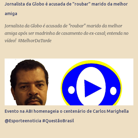
milhões de pessoas no Brasil e no Mundo. Do dia para noite, a
Jornalista da Globo é acusada de "roubar" marido da melhor
Internet consegue produzir milionários, transformar anônimos
amiga
em celebridades e até criar fenômenos como Juliette, mas ai já é
um ponto fora da curva.
Jornalista da Globo é acusada de "roubar" marido da melhor
amiga após ser madrinha de casamento do ex-casal; entenda no
vídeo! #MelhorDaTarde
Evento na ABI homenageia o centenário de Carlos Marighella
@Esporteenoticia #QuestãoBrasil