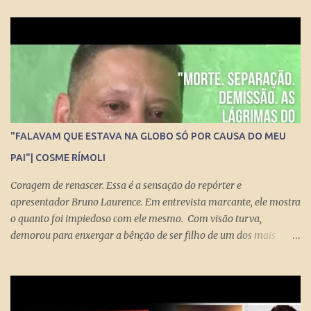
repórter de Poder Thais Bilenky , o secretário disse que uma
sociedade democrática exige mecanismos de controle para que
essa democracia funcione bem.
"FALAVAM QUE ESTAVA NA GLOBO SÓ POR CAUSA DO MEU
PAI"| COSME RÍMOLI
Coragem de renascer. Essa é a sensação do repórter e
apresentador Bruno Laurence. Em entrevista marcante, ele mostra
o quanto foi impiedoso com ele mesmo. Com visão turva,
demorou para enxergar a bênção de ser filho de um dos mais
brilhantes jornalistas esportivos deste país: Michel Laurence .
Fundador da revista Placar, ganhador do prêmio Esso, responsável
pela regionalização do Globo Esporte, criador dos programas
Grandes Momentos do Esporte e Cartão Verde, entre inúmeros