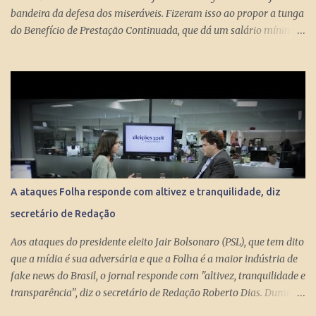
bandeira da defesa dos miseráveis. Fizeram isso ao propor a tunga
do Benefício de Prestação Continuada, que dá um salário mínimo
(R$ 998) aos miseráveis que têm mais de 65 anos. O projeto é
engenhoso. Dá R$ 400 ao miserável a partir dos 60 anos, o que é
um alívio para quem recebe, no máximo, R$ 371 pelo Bolsa
Família. Com a outra mão querem tomar pelo menos R$ 598
mensais dos miseráveis que têm mais de 65 anos. Eles só terão
direito aos R$ 998 se, e quando, chegarem aos 70 anos. Se o
conserto do rombo da Previdência precisa tungar um benefício
pago aos miseráveis que têm entre 65 e 70 anos, então é melhor
devolver o Brasil a Portugal. ESTUPEFAÇÃO – O ministro Paulo
A ataques Folha responde com altivez e tranquilidade, diz
Guedes produziu um projeto racional e conseguiu apresentá-lo de
secretário de Redação
forma competente. Na essência, podou privilégios. Essas virtudes
levam à estupefação diante da tunga de sexagenários miseráveis.
Aos ataques do presidente eleito Jair Bolsonaro (PSL), que tem dito
Ela só s...
que a mídia é sua adversária e que a Folha é a maior indústria de
fake news do Brasil, o jornal responde com "altivez, tranquilidade e
transparência", diz o secretário de Redação Roberto Dias. Durante
conversa no estúdio da TV Folha nesta segunda-feira (29) com a