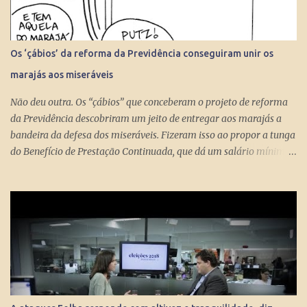
Os ‘çábios’ da reforma da Previdência conseguiram unir os
marajás aos miseráveis
Não deu outra. Os “çábios” que conceberam o projeto de reforma
da Previdência descobriram um jeito de entregar aos marajás a
bandeira da defesa dos miseráveis. Fizeram isso ao propor a tunga
do Benefício de Prestação Continuada, que dá um salário mínimo
(R$ 998) aos miseráveis que têm mais de 65 anos. O projeto é
engenhoso. Dá R$ 400 ao miserável a partir dos 60 anos, o que é
um alívio para quem recebe, no máximo, R$ 371 pelo Bolsa
Família. Com a outra mão querem tomar pelo menos R$ 598
mensais dos miseráveis que têm mais de 65 anos. Eles só terão
direito aos R$ 998 se, e quando, chegarem aos 70 anos. Se o
conserto do rombo da Previdência precisa tungar um benefício
pago aos miseráveis que têm entre 65 e 70 anos, então é melhor
devolver o Brasil a Portugal. ESTUPEFAÇÃO – O ministro Paulo