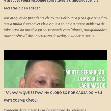
A ataques Folha responde com altivez e tranquilidade, diz
Guedes produziu um projeto racional e conseguiu apresentá-lo de
secretário de Redação
forma competente. Na essência, podou privilégios. Essas virtudes
levam à estupefação diante da tunga de sexagenários miseráveis.
Aos ataques do presidente eleito Jair Bolsonaro (PSL), que tem dito
Ela só s...
que a mídia é sua adversária e que a Folha é a maior indústria de
fake news do Brasil, o jornal responde com "altivez, tranquilidade e
transparência", diz o secretário de Redação Roberto Dias. Durante
conversa no estúdio da TV Folha nesta segunda-feira (29) com a
repórter de Poder Thais Bilenky , o secretário disse que uma
sociedade democrática exige mecanismos de controle para que
essa democracia funcione bem.
"FALAVAM QUE ESTAVA NA GLOBO SÓ POR CAUSA DO MEU
PAI"| COSME RÍMOLI
Coragem de renascer. Essa é a sensação do repórter e