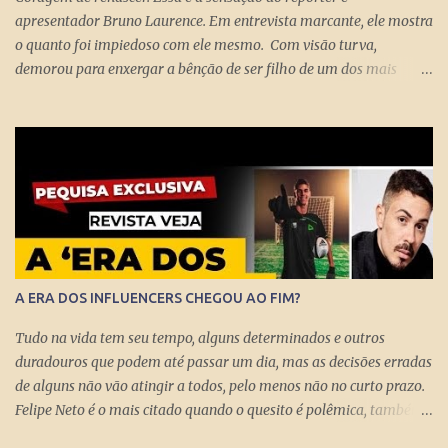
apresentador Bruno Laurence. Em entrevista marcante, ele mostra
o quanto foi impiedoso com ele mesmo. Com visão turva,
demorou para enxergar a bênção de ser filho de um dos mais
brilhantes jornalistas esportivos deste país: Michel Laurence .
Fundador da revista Placar, ganhador do prêmio Esso, responsável
pela regionalização do Globo Esporte, criador dos programas
Grandes Momentos do Esporte e Cartão Verde, entre inúmeros
feitos. Bruno queria fugir da comparação. Tentou ser jogador de
basquete. Mas o jornalismo esportivo estava nas suas veias. Foi
inevitável. Talentoso, impôs seu estilo direto de fazer grandes
entrevistas. Sua cultura esportiva e o domínio de idiomas o colocou
diante de ídolos mundiais do esporte. Contratado pela Globo, sem
A ERA DOS INFLUENCERS CHEGOU AO FIM?
o pai saber, o que prova que não houve nepotismo, se tornou um
dos principais repórteres, fazendo matérias especiais para o Jornal
Tudo na vida tem seu tempo, alguns determinados e outros
Nacional, Esporte Espetacular. Até se tornar apresent...
duradouros que podem até passar um dia, mas as decisões erradas
de alguns não vão atingir a todos, pelo menos não no curto prazo.
Felipe Neto é o mais citado quando o quesito é polêmica, também
porque é emblematicamente o influencer mais conhecido do país