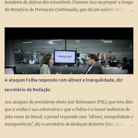
bandeira da defesa dos miseráveis. Fizeram isso ao propor a tunga
do Benefício de Prestação Continuada, que dá um salário mínimo
(R$ 998) aos miseráveis que têm mais de 65 anos. O projeto é
engenhoso. Dá R$ 400 ao miserável a partir dos 60 anos, o que é
um alívio para quem recebe, no máximo, R$ 371 pelo Bolsa
Família. Com a outra mão querem tomar pelo menos R$ 598
mensais dos miseráveis que têm mais de 65 anos. Eles só terão
direito aos R$ 998 se, e quando, chegarem aos 70 anos. Se o
conserto do rombo da Previdência precisa tungar um benefício
pago aos miseráveis que têm entre 65 e 70 anos, então é melhor
devolver o Brasil a Portugal. ESTUPEFAÇÃO – O ministro Paulo
A ataques Folha responde com altivez e tranquilidade, diz
Guedes produziu um projeto racional e conseguiu apresentá-lo de
secretário de Redação
forma competente. Na essência, podou privilégios. Essas virtudes
levam à estupefação diante da tunga de sexagenários miseráveis.
Aos ataques do presidente eleito Jair Bolsonaro (PSL), que tem dito
Ela só s...
que a mídia é sua adversária e que a Folha é a maior indústria de
fake news do Brasil, o jornal responde com "altivez, tranquilidade e
transparência", diz o secretário de Redação Roberto Dias. Durante
conversa no estúdio da TV Folha nesta segunda-feira (29) com a