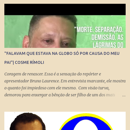
repórter de Poder Thais Bilenky , o secretário disse que uma
sociedade democrática exige mecanismos de controle para que
essa democracia funcione bem.
"FALAVAM QUE ESTAVA NA GLOBO SÓ POR CAUSA DO MEU
PAI"| COSME RÍMOLI
Coragem de renascer. Essa é a sensação do repórter e
apresentador Bruno Laurence. Em entrevista marcante, ele mostra
o quanto foi impiedoso com ele mesmo. Com visão turva,
demorou para enxergar a bênção de ser filho de um dos mais
brilhantes jornalistas esportivos deste país: Michel Laurence .
Fundador da revista Placar, ganhador do prêmio Esso, responsável
pela regionalização do Globo Esporte, criador dos programas
Grandes Momentos do Esporte e Cartão Verde, entre inúmeros
feitos. Bruno queria fugir da comparação. Tentou ser jogador de