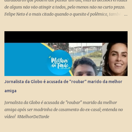
duradouros que podem até passar um dia, mas as decisões erradas
de alguns não vão atingir a todos, pelo menos não no curto prazo.
Felipe Neto é o mais citado quando o quesito é polêmica, também
porque é emblematicamente o influencer mais conhecido do país
ao lado do Whindersson Nunes . Claro que é preciso prestar
atenção no sinal, ou sinais, pode não afetar a todos
imediatamente, mas com certeza isso pode chegar para muitos
logo logo. A Rede Mundial de Computadores permite que cada
cidadão tenha seus próprios meios de comunicação, seja um canal,
uma rádio online, blog ou mesmo perfis nas redes sociais que
levem qualquer mensagem para dezenas, centenas, milhares e até
milhões de pessoas no Brasil e no Mundo. Do dia para noite, a
Jornalista da Globo é acusada de "roubar" marido da melhor
Internet consegue produzir milionários, transformar anônimos
amiga
em celebridades e até criar fenômenos como Juliette, mas ai já é
um ponto fora da curva.
Jornalista da Globo é acusada de "roubar" marido da melhor
amiga após ser madrinha de casamento do ex-casal; entenda no
vídeo! #MelhorDaTarde