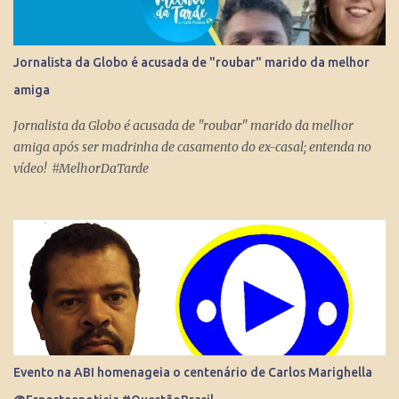
uma rádio online, blog ou mesmo perfis nas redes sociais que
levem qualquer mensagem para dezenas, centenas, milhares e até
milhões de pessoas no Brasil e no Mundo. Do dia para noite, a
Jornalista da Globo é acusada de "roubar" marido da melhor
Internet consegue produzir milionários, transformar anônimos
amiga
em celebridades e até criar fenômenos como Juliette, mas ai já é
um ponto fora da curva.
Jornalista da Globo é acusada de "roubar" marido da melhor
amiga após ser madrinha de casamento do ex-casal; entenda no
vídeo! #MelhorDaTarde
Evento na ABI homenageia o centenário de Carlos Marighella