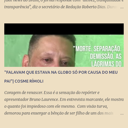
transparência", diz o secretário de Redação Roberto Dias. Durante
conversa no estúdio da TV Folha nesta segunda-feira (29) com a
repórter de Poder Thais Bilenky , o secretário disse que uma
sociedade democrática exige mecanismos de controle para que
essa democracia funcione bem.
"FALAVAM QUE ESTAVA NA GLOBO SÓ POR CAUSA DO MEU
PAI"| COSME RÍMOLI
Coragem de renascer. Essa é a sensação do repórter e
apresentador Bruno Laurence. Em entrevista marcante, ele mostra
o quanto foi impiedoso com ele mesmo. Com visão turva,
demorou para enxergar a bênção de ser filho de um dos mais
brilhantes jornalistas esportivos deste país: Michel Laurence .
Fundador da revista Placar, ganhador do prêmio Esso, responsável