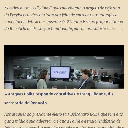
Não deu outra. Os “çábios” que conceberam o projeto de reforma
da Previdência descobriram um jeito de entregar aos marajás a
bandeira da defesa dos miseráveis. Fizeram isso ao propor a tunga
do Benefício de Prestação Continuada, que dá um salário mínimo
(R$ 998) aos miseráveis que têm mais de 65 anos. O projeto é
engenhoso. Dá R$ 400 ao miserável a partir dos 60 anos, o que é
um alívio para quem recebe, no máximo, R$ 371 pelo Bolsa
Família. Com a outra mão querem tomar pelo menos R$ 598
mensais dos miseráveis que têm mais de 65 anos. Eles só terão
direito aos R$ 998 se, e quando, chegarem aos 70 anos. Se o
conserto do rombo da Previdência precisa tungar um benefício
pago aos miseráveis que têm entre 65 e 70 anos, então é melhor
devolver o Brasil a Portugal. ESTUPEFAÇÃO – O ministro Paulo
A ataques Folha responde com altivez e tranquilidade, diz
Guedes produziu um projeto racional e conseguiu apresentá-lo de
secretário de Redação
forma competente. Na essência, podou privilégios. Essas virtudes
levam à estupefação diante da tunga de sexagenários miseráveis.
Aos ataques do presidente eleito Jair Bolsonaro (PSL), que tem dito
Ela só s...
que a mídia é sua adversária e que a Folha é a maior indústria de
fake news do Brasil, o jornal responde com "altivez, tranquilidade e