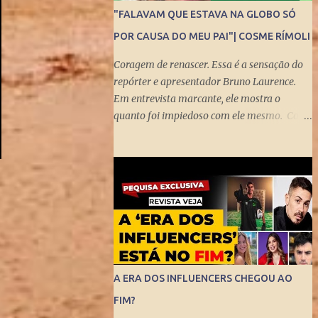
"FALAVAM QUE ESTAVA NA GLOBO SÓ
POR CAUSA DO MEU PAI"| COSME RÍMOLI
Coragem de renascer. Essa é a sensação do
repórter e apresentador Bruno Laurence.
Em entrevista marcante, ele mostra o
quanto foi impiedoso com ele mesmo. Com
visão turva, demorou para enxergar a
bênção de ser filho de um dos mais
brilhantes jornalistas esportivos deste país:
Michel Laurence . Fundador da revista
Placar, ganhador do prêmio Esso,
responsável pela regionalização do Globo
Esporte, criador dos programas Grandes
Momentos do Esporte e Cartão Verde, entre
inúmeros feitos. Bruno queria fugir da
A ERA DOS INFLUENCERS CHEGOU AO
comparação. Tentou ser jogador de
FIM?
basquete. Mas o jornalismo esportivo estava