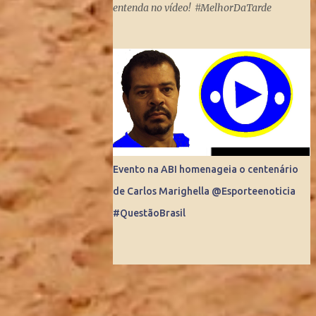
entenda no vídeo! #MelhorDaTarde
Mundo. Do dia para noite, a Internet
consegue produzir milionários, transformar
anônimos em celebridades e até criar
fenômenos como Juliette, mas ai já é um
ponto fora da curva.
Evento na ABI homenageia o centenário
de Carlos Marighella @Esporteenoticia
#QuestãoBrasil