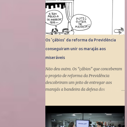
Os ‘çábios’ da reforma da Previdência
conseguiram unir os marajás aos
miseráveis
Não deu outra. Os “çábios” que conceberam
o projeto de reforma da Previdência
descobriram um jeito de entregar aos
marajás a bandeira da defesa dos
miseráveis. Fizeram isso ao propor a tunga
do Benefício de Prestação Continuada, que
dá um salário mínimo (R$ 998) aos
miseráveis que têm mais de 65 anos. O
projeto é engenhoso. Dá R$ 400 ao