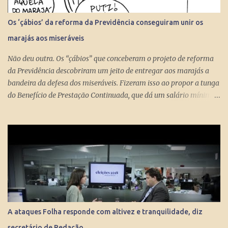
Os ‘çábios’ da reforma da Previdência conseguiram unir os
marajás aos miseráveis
Não deu outra. Os “çábios” que conceberam o projeto de reforma
da Previdência descobriram um jeito de entregar aos marajás a
bandeira da defesa dos miseráveis. Fizeram isso ao propor a tunga
do Benefício de Prestação Continuada, que dá um salário mínimo
(R$ 998) aos miseráveis que têm mais de 65 anos. O projeto é
engenhoso. Dá R$ 400 ao miserável a partir dos 60 anos, o que é
um alívio para quem recebe, no máximo, R$ 371 pelo Bolsa
Família. Com a outra mão querem tomar pelo menos R$ 598
mensais dos miseráveis que têm mais de 65 anos. Eles só terão
direito aos R$ 998 se, e quando, chegarem aos 70 anos. Se o
conserto do rombo da Previdência precisa tungar um benefício
pago aos miseráveis que têm entre 65 e 70 anos, então é melhor
devolver o Brasil a Portugal. ESTUPEFAÇÃO – O ministro Paulo
A ataques Folha responde com altivez e tranquilidade, diz
Guedes produziu um projeto racional e conseguiu apresentá-lo de
secretário de Redação