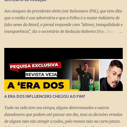
forma competente. Na essência, podou privilégios. Essas virtudes
levam à estupefação diante da tunga de sexagenários miseráveis.
Aos ataques do presidente eleito Jair Bolsonaro (PSL), que tem dito
Ela só s...
que a mídia é sua adversária e que a Folha é a maior indústria de
fake news do Brasil, o jornal responde com "altivez, tranquilidade e
transparência", diz o secretário de Redação Roberto Dias. Durante
conversa no estúdio da TV Folha nesta segunda-feira (29) com a
repórter de Poder Thais Bilenky , o secretário disse que uma
sociedade democrática exige mecanismos de controle para que
essa democracia funcione bem.
A ERA DOS INFLUENCERS CHEGOU AO FIM?
Tudo na vida tem seu tempo, alguns determinados e outros
duradouros que podem até passar um dia, mas as decisões erradas
de alguns não vão atingir a todos, pelo menos não no curto prazo.