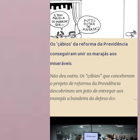
Os ‘çábios’ da reforma da Previdência
conseguiram unir os marajás aos
miseráveis
Não deu outra. Os “çábios” que conceberam
o projeto de reforma da Previdência
descobriram um jeito de entregar aos
marajás a bandeira da defesa dos
miseráveis. Fizeram isso ao propor a tunga
do Benefício de Prestação Continuada, que
dá um salário mínimo (R$ 998) aos
miseráveis que têm mais de 65 anos. O
projeto é engenhoso. Dá R$ 400 ao