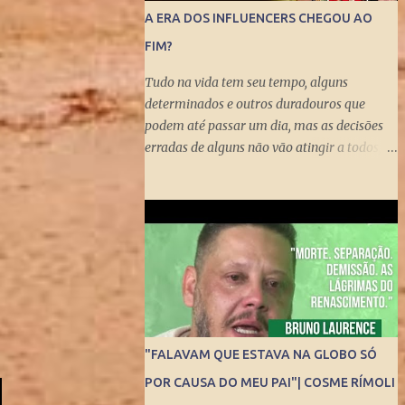
A ERA DOS INFLUENCERS CHEGOU AO
FIM?
Tudo na vida tem seu tempo, alguns
determinados e outros duradouros que
podem até passar um dia, mas as decisões
erradas de alguns não vão atingir a todos,
pelo menos não no curto prazo. Felipe Neto é
o mais citado quando o quesito é polêmica,
também porque é emblematicamente o
influencer mais conhecido do país ao lado
do Whindersson Nunes . Claro que é preciso
prestar atenção no sinal, ou sinais, pode não
afetar a todos imediatamente, mas com
certeza isso pode chegar para muitos logo
logo. A Rede Mundial de Computadores
"FALAVAM QUE ESTAVA NA GLOBO SÓ
permite que cada cidadão tenha seus
POR CAUSA DO MEU PAI"| COSME RÍMOLI
próprios meios de comunicação, seja um