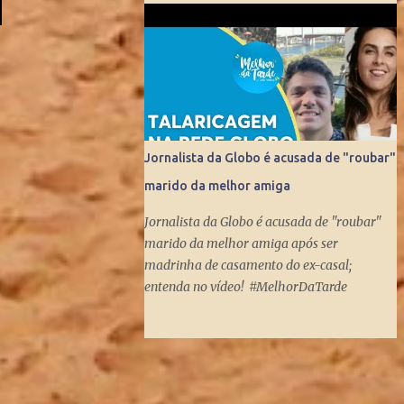
ídolos mundiais do esporte. Contratado pela
Globo, sem o pai saber, o que prova que não
houve nepotismo, se tornou um dos
principais repórteres, fazendo matérias
especiais para o Jornal Nacional, Esporte
Espetacular. Até se tornar apresent...
Jornalista da Globo é acusada de "roubar"
marido da melhor amiga
Jornalista da Globo é acusada de "roubar"
marido da melhor amiga após ser
madrinha de casamento do ex-casal;
entenda no vídeo! #MelhorDaTarde