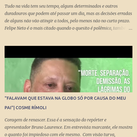
Tudo na vida tem seu tempo, alguns determinados e outros
duradouros que podem até passar um dia, mas as decisões erradas
de alguns não vão atingir a todos, pelo menos não no curto prazo.
Felipe Neto é o mais citado quando o quesito é polêmica, também
porque é emblematicamente o influencer mais conhecido do país
ao lado do Whindersson Nunes . Claro que é preciso prestar
atenção no sinal, ou sinais, pode não afetar a todos
imediatamente, mas com certeza isso pode chegar para muitos
logo logo. A Rede Mundial de Computadores permite que cada
cidadão tenha seus próprios meios de comunicação, seja um canal,
uma rádio online, blog ou mesmo perfis nas redes sociais que
levem qualquer mensagem para dezenas, centenas, milhares e até
milhões de pessoas no Brasil e no Mundo. Do dia para noite, a
"FALAVAM QUE ESTAVA NA GLOBO SÓ POR CAUSA DO MEU
Internet consegue produzir milionários, transformar anônimos
PAI"| COSME RÍMOLI
em celebridades e até criar fenômenos como Juliette, mas ai já é
um ponto fora da curva.
Coragem de renascer. Essa é a sensação do repórter e
apresentador Bruno Laurence. Em entrevista marcante, ele mostra
o quanto foi impiedoso com ele mesmo. Com visão turva,