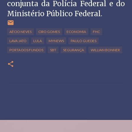
conjunta da Polícia Federal e do
Ministério Público Federal.
AÉCIO NEVES
CIRO GOMES
ECONOMIA
FHC
LAVA JATO
LULA
MYNEWS
PAULO GUEDES
PORTA DOS FUNDOS
SBT
SEGURANÇA
WILLIAN BONNER
C
o
m
e
n