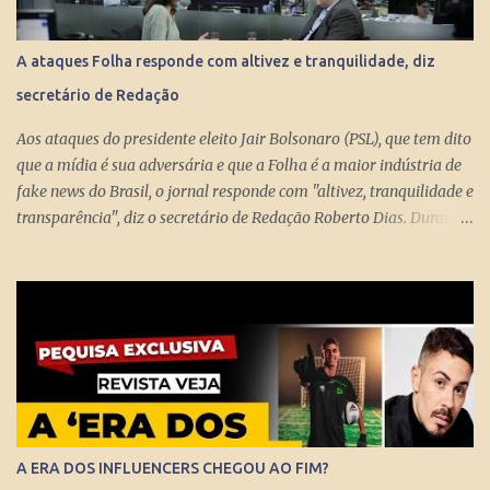
pago aos miseráveis que têm entre 65 e 70 anos, então é melhor
devolver o Brasil a Portugal. ESTUPEFAÇÃO – O ministro Paulo
A ataques Folha responde com altivez e tranquilidade, diz
Guedes produziu um projeto racional e conseguiu apresentá-lo de
secretário de Redação
forma competente. Na essência, podou privilégios. Essas virtudes
levam à estupefação diante da tunga de sexagenários miseráveis.
Aos ataques do presidente eleito Jair Bolsonaro (PSL), que tem dito
Ela só s...
que a mídia é sua adversária e que a Folha é a maior indústria de
fake news do Brasil, o jornal responde com "altivez, tranquilidade e
transparência", diz o secretário de Redação Roberto Dias. Durante
conversa no estúdio da TV Folha nesta segunda-feira (29) com a
repórter de Poder Thais Bilenky , o secretário disse que uma
sociedade democrática exige mecanismos de controle para que
essa democracia funcione bem.
A ERA DOS INFLUENCERS CHEGOU AO FIM?