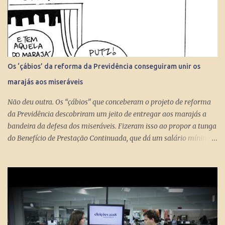
Os ‘çábios’ da reforma da Previdência conseguiram unir os
marajás aos miseráveis
Não deu outra. Os “çábios” que conceberam o projeto de reforma
da Previdência descobriram um jeito de entregar aos marajás a
bandeira da defesa dos miseráveis. Fizeram isso ao propor a tunga
do Benefício de Prestação Continuada, que dá um salário mínimo
(R$ 998) aos miseráveis que têm mais de 65 anos. O projeto é
engenhoso. Dá R$ 400 ao miserável a partir dos 60 anos, o que é
um alívio para quem recebe, no máximo, R$ 371 pelo Bolsa
Família. Com a outra mão querem tomar pelo menos R$ 598
mensais dos miseráveis que têm mais de 65 anos. Eles só terão
direito aos R$ 998 se, e quando, chegarem aos 70 anos. Se o
conserto do rombo da Previdência precisa tungar um benefício