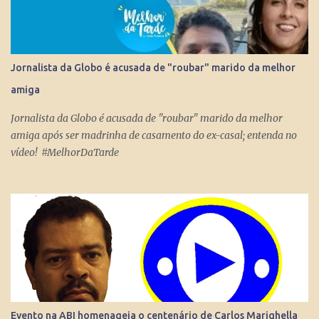
cidadão tenha seus próprios meios de comunicação, seja um canal,
uma rádio online, blog ou mesmo perfis nas redes sociais que
levem qualquer mensagem para dezenas, centenas, milhares e até
milhões de pessoas no Brasil e no Mundo. Do dia para noite, a
Jornalista da Globo é acusada de "roubar" marido da melhor
Internet consegue produzir milionários, transformar anônimos
amiga
em celebridades e até criar fenômenos como Juliette, mas ai já é
um ponto fora da curva.
Jornalista da Globo é acusada de "roubar" marido da melhor
amiga após ser madrinha de casamento do ex-casal; entenda no
vídeo! #MelhorDaTarde
Evento na ABI homenageia o centenário de Carlos Marighella