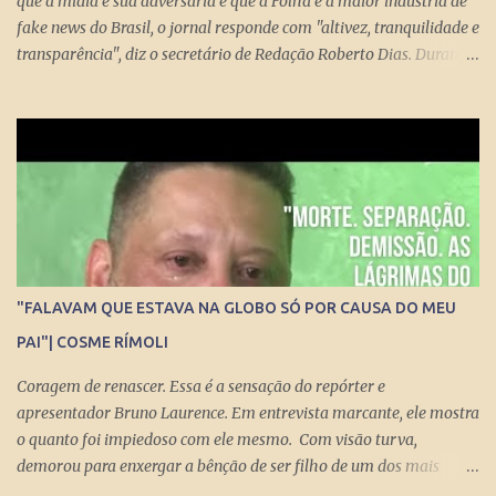
que a mídia é sua adversária e que a Folha é a maior indústria de
fake news do Brasil, o jornal responde com "altivez, tranquilidade e
transparência", diz o secretário de Redação Roberto Dias. Durante
conversa no estúdio da TV Folha nesta segunda-feira (29) com a
repórter de Poder Thais Bilenky , o secretário disse que uma
sociedade democrática exige mecanismos de controle para que
essa democracia funcione bem.
"FALAVAM QUE ESTAVA NA GLOBO SÓ POR CAUSA DO MEU
PAI"| COSME RÍMOLI
Coragem de renascer. Essa é a sensação do repórter e
apresentador Bruno Laurence. Em entrevista marcante, ele mostra
o quanto foi impiedoso com ele mesmo. Com visão turva,
demorou para enxergar a bênção de ser filho de um dos mais
brilhantes jornalistas esportivos deste país: Michel Laurence .