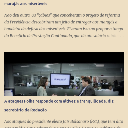
marajás aos miseráveis
Não deu outra. Os “çábios” que conceberam o projeto de reforma
da Previdência descobriram um jeito de entregar aos marajás a
bandeira da defesa dos miseráveis. Fizeram isso ao propor a tunga
do Benefício de Prestação Continuada, que dá um salário mínimo
(R$ 998) aos miseráveis que têm mais de 65 anos. O projeto é
engenhoso. Dá R$ 400 ao miserável a partir dos 60 anos, o que é
um alívio para quem recebe, no máximo, R$ 371 pelo Bolsa
Família. Com a outra mão querem tomar pelo menos R$ 598
mensais dos miseráveis que têm mais de 65 anos. Eles só terão
direito aos R$ 998 se, e quando, chegarem aos 70 anos. Se o
conserto do rombo da Previdência precisa tungar um benefício
pago aos miseráveis que têm entre 65 e 70 anos, então é melhor
devolver o Brasil a Portugal. ESTUPEFAÇÃO – O ministro Paulo
A ataques Folha responde com altivez e tranquilidade, diz
Guedes produziu um projeto racional e conseguiu apresentá-lo de
secretário de Redação
forma competente. Na essência, podou privilégios. Essas virtudes
levam à estupefação diante da tunga de sexagenários miseráveis.
Aos ataques do presidente eleito Jair Bolsonaro (PSL), que tem dito
Ela só s...