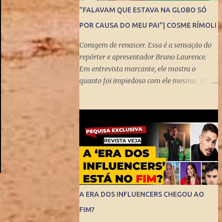
"FALAVAM QUE ESTAVA NA GLOBO SÓ
POR CAUSA DO MEU PAI"| COSME RÍMOLI
Coragem de renascer. Essa é a sensação do
repórter e apresentador Bruno Laurence.
Em entrevista marcante, ele mostra o
quanto foi impiedoso com ele mesmo. Com
visão turva, demorou para enxergar a
bênção de ser filho de um dos mais
brilhantes jornalistas esportivos deste país:
Michel Laurence . Fundador da revista
Placar, ganhador do prêmio Esso,
responsável pela regionalização do Globo
Esporte, criador dos programas Grandes
Momentos do Esporte e Cartão Verde, entre
inúmeros feitos. Bruno queria fugir da
A ERA DOS INFLUENCERS CHEGOU AO
comparação. Tentou ser jogador de
FIM?
basquete. Mas o jornalismo esportivo estava