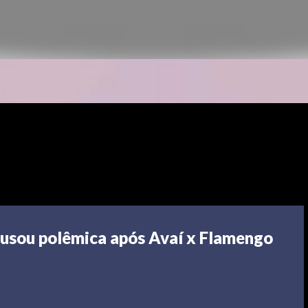
ausou polêmica após Avaí x Flamengo