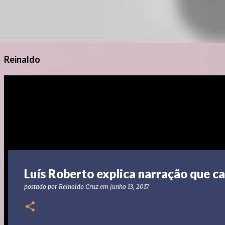
Reinaldo
Luís Roberto explica narração que c
postado por
Reinaldo Cruz
em
junho 13, 2017