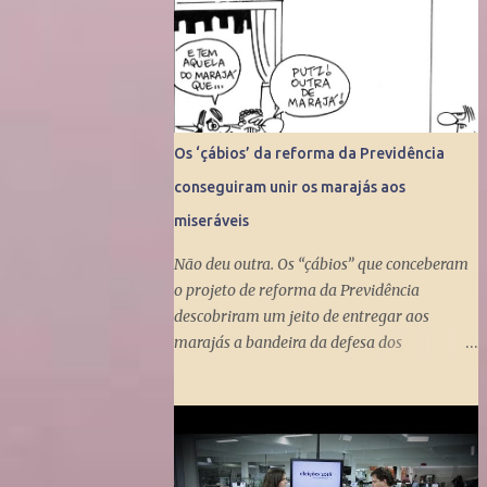
Os ‘çábios’ da reforma da Previdência
conseguiram unir os marajás aos
miseráveis
Não deu outra. Os “çábios” que conceberam
o projeto de reforma da Previdência
descobriram um jeito de entregar aos
marajás a bandeira da defesa dos
miseráveis. Fizeram isso ao propor a tunga
do Benefício de Prestação Continuada, que
dá um salário mínimo (R$ 998) aos
miseráveis que têm mais de 65 anos. O
projeto é engenhoso. Dá R$ 400 ao