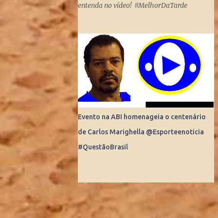
entenda no vídeo! #MelhorDaTarde
Mundo. Do dia para noite, a Internet
consegue produzir milionários, transformar
anônimos em celebridades e até criar
fenômenos como Juliette, mas ai já é um
ponto fora da curva.
Evento na ABI homenageia o centenário
de Carlos Marighella @Esporteenoticia
#QuestãoBrasil