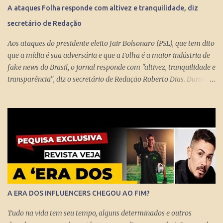
devolver o Brasil a Portugal. ESTUPEFAÇÃO – O ministro Paulo
A ataques Folha responde com altivez e tranquilidade, diz
Guedes produziu um projeto racional e conseguiu apresentá-lo de
secretário de Redação
forma competente. Na essência, podou privilégios. Essas virtudes
levam à estupefação diante da tunga de sexagenários miseráveis.
Aos ataques do presidente eleito Jair Bolsonaro (PSL), que tem dito
Ela só s...
que a mídia é sua adversária e que a Folha é a maior indústria de
fake news do Brasil, o jornal responde com "altivez, tranquilidade e
transparência", diz o secretário de Redação Roberto Dias. Durante
conversa no estúdio da TV Folha nesta segunda-feira (29) com a
repórter de Poder Thais Bilenky , o secretário disse que uma
sociedade democrática exige mecanismos de controle para que
essa democracia funcione bem.
A ERA DOS INFLUENCERS CHEGOU AO FIM?
Tudo na vida tem seu tempo, alguns determinados e outros