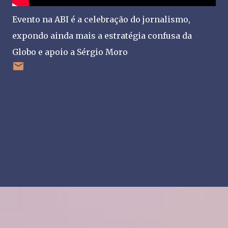
Evento na ABI é a celebração do jornalismo,
expondo ainda mais a estratégia confusa da
Globo e apoio a Sérgio Moro
C
o
m
e
n
t
á