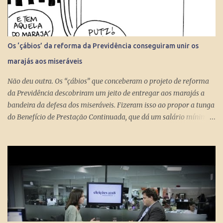
Os ‘çábios’ da reforma da Previdência conseguiram unir os
marajás aos miseráveis
Não deu outra. Os “çábios” que conceberam o projeto de reforma
da Previdência descobriram um jeito de entregar aos marajás a
bandeira da defesa dos miseráveis. Fizeram isso ao propor a tunga
do Benefício de Prestação Continuada, que dá um salário mínimo
(R$ 998) aos miseráveis que têm mais de 65 anos. O projeto é
engenhoso. Dá R$ 400 ao miserável a partir dos 60 anos, o que é
um alívio para quem recebe, no máximo, R$ 371 pelo Bolsa
Família. Com a outra mão querem tomar pelo menos R$ 598
mensais dos miseráveis que têm mais de 65 anos. Eles só terão
direito aos R$ 998 se, e quando, chegarem aos 70 anos. Se o
conserto do rombo da Previdência precisa tungar um benefício
pago aos miseráveis que têm entre 65 e 70 anos, então é melhor