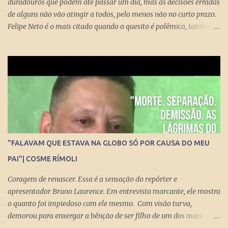
duradouros que podem até passar um dia, mas as decisões erradas
de alguns não vão atingir a todos, pelo menos não no curto prazo.
Felipe Neto é o mais citado quando o quesito é polêmica, também
porque é emblematicamente o influencer mais conhecido do país
ao lado do Whindersson Nunes . Claro que é preciso prestar
atenção no sinal, ou sinais, pode não afetar a todos
imediatamente, mas com certeza isso pode chegar para muitos
logo logo. A Rede Mundial de Computadores permite que cada
cidadão tenha seus próprios meios de comunicação, seja um canal,
uma rádio online, blog ou mesmo perfis nas redes sociais que
levem qualquer mensagem para dezenas, centenas, milhares e até
milhões de pessoas no Brasil e no Mundo. Do dia para noite, a
"FALAVAM QUE ESTAVA NA GLOBO SÓ POR CAUSA DO MEU
Internet consegue produzir milionários, transformar anônimos
PAI"| COSME RÍMOLI
em celebridades e até criar fenômenos como Juliette, mas ai já é
um ponto fora da curva.
Coragem de renascer. Essa é a sensação do repórter e
apresentador Bruno Laurence. Em entrevista marcante, ele mostra
o quanto foi impiedoso com ele mesmo. Com visão turva,
demorou para enxergar a bênção de ser filho de um dos mais