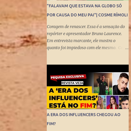
"FALAVAM QUE ESTAVA NA GLOBO SÓ
POR CAUSA DO MEU PAI"| COSME RÍMOLI
Coragem de renascer. Essa é a sensação do
repórter e apresentador Bruno Laurence.
Em entrevista marcante, ele mostra o
quanto foi impiedoso com ele mesmo. Com
visão turva, demorou para enxergar a
bênção de ser filho de um dos mais
brilhantes jornalistas esportivos deste país:
Michel Laurence . Fundador da revista
Placar, ganhador do prêmio Esso,
responsável pela regionalização do Globo
Esporte, criador dos programas Grandes
Momentos do Esporte e Cartão Verde, entre
inúmeros feitos. Bruno queria fugir da
A ERA DOS INFLUENCERS CHEGOU AO
comparação. Tentou ser jogador de
FIM?
basquete. Mas o jornalismo esportivo estava