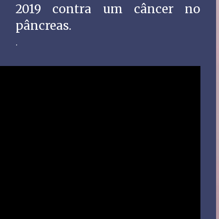
2019 contra um câncer no
pâncreas.
.