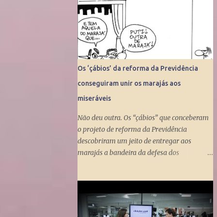
Os ‘çábios’ da reforma da Previdência
conseguiram unir os marajás aos
miseráveis
Não deu outra. Os “çábios” que conceberam
o projeto de reforma da Previdência
descobriram um jeito de entregar aos
marajás a bandeira da defesa dos
miseráveis. Fizeram isso ao propor a tunga
do Benefício de Prestação Continuada, que
dá um salário mínimo (R$ 998) aos
miseráveis que têm mais de 65 anos. O
projeto é engenhoso. Dá R$ 400 ao