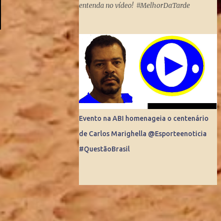
entenda no vídeo! #MelhorDaTarde
Mundo. Do dia para noite, a Internet
consegue produzir milionários, transformar
anônimos em celebridades e até criar
fenômenos como Juliette, mas ai já é um
ponto fora da curva.
Evento na ABI homenageia o centenário
de Carlos Marighella @Esporteenoticia
#QuestãoBrasil