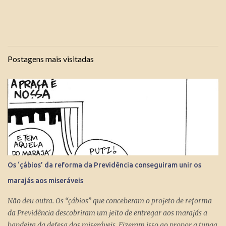
Postagens mais visitadas
Os ‘çábios’ da reforma da Previdência conseguiram unir os
marajás aos miseráveis
Não deu outra. Os “çábios” que conceberam o projeto de reforma
da Previdência descobriram um jeito de entregar aos marajás a
bandeira da defesa dos miseráveis. Fizeram isso ao propor a tunga