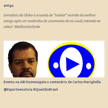
Internet consegue produzir milionários, transformar anônimos
amiga
em celebridades e até criar fenômenos como Juliette, mas ai já é
um ponto fora da curva.
Jornalista da Globo é acusada de "roubar" marido da melhor
amiga após ser madrinha de casamento do ex-casal; entenda no
vídeo! #MelhorDaTarde
Evento na ABI homenageia o centenário de Carlos Marighella
@Esporteenoticia #QuestãoBrasil