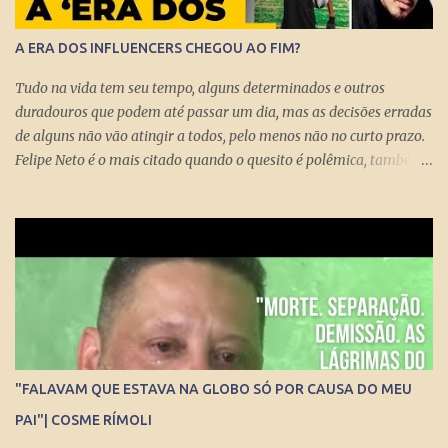
A ERA DOS INFLUENCERS CHEGOU AO FIM?
Tudo na vida tem seu tempo, alguns determinados e outros
duradouros que podem até passar um dia, mas as decisões erradas
de alguns não vão atingir a todos, pelo menos não no curto prazo.
Felipe Neto é o mais citado quando o quesito é polêmica, também
porque é emblematicamente o influencer mais conhecido do país
ao lado do Whindersson Nunes . Claro que é preciso prestar
atenção no sinal, ou sinais, pode não afetar a todos
imediatamente, mas com certeza isso pode chegar para muitos
logo logo. A Rede Mundial de Computadores permite que cada
cidadão tenha seus próprios meios de comunicação, seja um canal,
uma rádio online, blog ou mesmo perfis nas redes sociais que
levem qualquer mensagem para dezenas, centenas, milhares e até
milhões de pessoas no Brasil e no Mundo. Do dia para noite, a
"FALAVAM QUE ESTAVA NA GLOBO SÓ POR CAUSA DO MEU
Internet consegue produzir milionários, transformar anônimos
PAI"| COSME RÍMOLI
em celebridades e até criar fenômenos como Juliette, mas ai já é