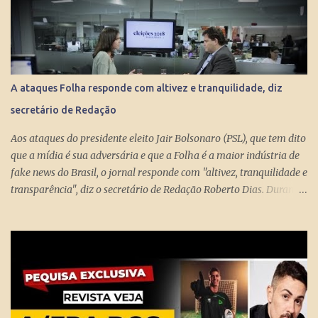
mensais dos miseráveis que têm mais de 65 anos. Eles só terão
direito aos R$ 998 se, e quando, chegarem aos 70 anos. Se o
conserto do rombo da Previdência precisa tungar um benefício
pago aos miseráveis que têm entre 65 e 70 anos, então é melhor
devolver o Brasil a Portugal. ESTUPEFAÇÃO – O ministro Paulo
A ataques Folha responde com altivez e tranquilidade, diz
Guedes produziu um projeto racional e conseguiu apresentá-lo de
secretário de Redação
forma competente. Na essência, podou privilégios. Essas virtudes
levam à estupefação diante da tunga de sexagenários miseráveis.
Aos ataques do presidente eleito Jair Bolsonaro (PSL), que tem dito
Ela só s...
que a mídia é sua adversária e que a Folha é a maior indústria de
fake news do Brasil, o jornal responde com "altivez, tranquilidade e
transparência", diz o secretário de Redação Roberto Dias. Durante
conversa no estúdio da TV Folha nesta segunda-feira (29) com a
repórter de Poder Thais Bilenky , o secretário disse que uma
sociedade democrática exige mecanismos de controle para que
essa democracia funcione bem.