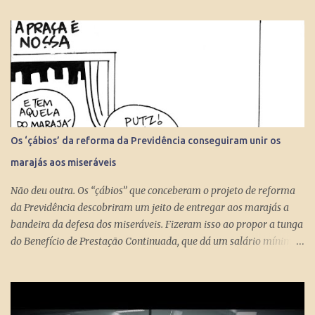
Os ‘çábios’ da reforma da Previdência conseguiram unir os
marajás aos miseráveis
Não deu outra. Os “çábios” que conceberam o projeto de reforma
da Previdência descobriram um jeito de entregar aos marajás a
bandeira da defesa dos miseráveis. Fizeram isso ao propor a tunga
do Benefício de Prestação Continuada, que dá um salário mínimo
(R$ 998) aos miseráveis que têm mais de 65 anos. O projeto é
engenhoso. Dá R$ 400 ao miserável a partir dos 60 anos, o que é
um alívio para quem recebe, no máximo, R$ 371 pelo Bolsa
Família. Com a outra mão querem tomar pelo menos R$ 598