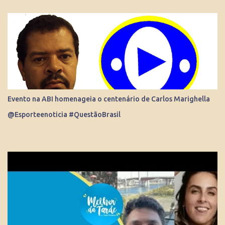
repórter de Poder Thais Bilenky , o secretário disse que uma
sociedade democrática exige mecanismos de controle para que
essa democracia funcione bem.
Evento na ABI homenageia o centenário de Carlos Marighella
@Esporteenoticia #QuestãoBrasil