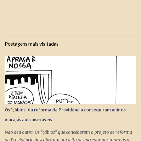
Postagens mais visitadas
Os ‘çábios’ da reforma da Previdência conseguiram unir os
marajás aos miseráveis
Não deu outra. Os “çábios” que conceberam o projeto de reforma
da Previdência descobriram um jeito de entregar aos marajás a