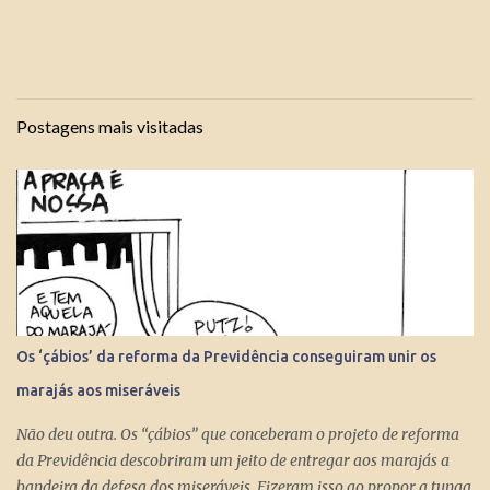
Postagens mais visitadas
Os ‘çábios’ da reforma da Previdência conseguiram unir os
marajás aos miseráveis
Não deu outra. Os “çábios” que conceberam o projeto de reforma
da Previdência descobriram um jeito de entregar aos marajás a
bandeira da defesa dos miseráveis. Fizeram isso ao propor a tunga