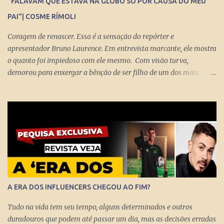
"FALAVAM QUE ESTAVA NA GLOBO SÓ POR CAUSA DO MEU
PAI"| COSME RÍMOLI
Coragem de renascer. Essa é a sensação do repórter e
apresentador Bruno Laurence. Em entrevista marcante, ele mostra
o quanto foi impiedoso com ele mesmo. Com visão turva,
demorou para enxergar a bênção de ser filho de um dos mais
brilhantes jornalistas esportivos deste país: Michel Laurence .
Fundador da revista Placar, ganhador do prêmio Esso, responsável
pela regionalização do Globo Esporte, criador dos programas
Grandes Momentos do Esporte e Cartão Verde, entre inúmeros
feitos. Bruno queria fugir da comparação. Tentou ser jogador de
basquete. Mas o jornalismo esportivo estava nas suas veias. Foi
inevitável. Talentoso, impôs seu estilo direto de fazer grandes
entrevistas. Sua cultura esportiva e o domínio de idiomas o colocou
diante de ídolos mundiais do esporte. Contratado pela Globo, sem
A ERA DOS INFLUENCERS CHEGOU AO FIM?
o pai saber, o que prova que não houve nepotismo, se tornou um
dos principais repórteres, fazendo matérias especiais para o Jornal
Tudo na vida tem seu tempo, alguns determinados e outros
Nacional, Esporte Espetacular. Até se tornar apresent...
duradouros que podem até passar um dia, mas as decisões erradas