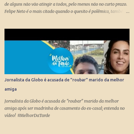
de alguns não vão atingir a todos, pelo menos não no curto prazo.
Felipe Neto é o mais citado quando o quesito é polêmica, também
porque é emblematicamente o influencer mais conhecido do país
ao lado do Whindersson Nunes . Claro que é preciso prestar
atenção no sinal, ou sinais, pode não afetar a todos
imediatamente, mas com certeza isso pode chegar para muitos
logo logo. A Rede Mundial de Computadores permite que cada
cidadão tenha seus próprios meios de comunicação, seja um canal,
uma rádio online, blog ou mesmo perfis nas redes sociais que
levem qualquer mensagem para dezenas, centenas, milhares e até
milhões de pessoas no Brasil e no Mundo. Do dia para noite, a
Jornalista da Globo é acusada de "roubar" marido da melhor
Internet consegue produzir milionários, transformar anônimos
amiga
em celebridades e até criar fenômenos como Juliette, mas ai já é
um ponto fora da curva.
Jornalista da Globo é acusada de "roubar" marido da melhor
amiga após ser madrinha de casamento do ex-casal; entenda no
vídeo! #MelhorDaTarde